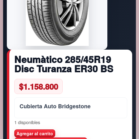
Neumàtico 285/45R19
Disc Turanza ER30 BS
$
1.158.800
Cubierta Auto Bridgestone
1 disponibles
N
Agregar al carrito