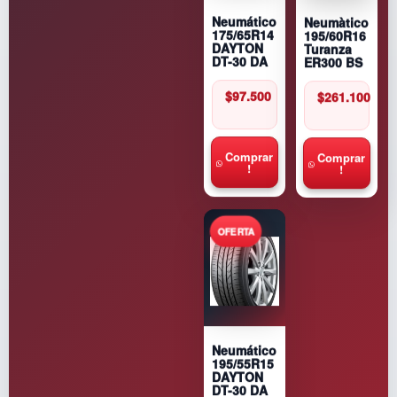
Neumàtico
Neumático
195/60R16
175/65R14
Turanza
DAYTON
ER300 BS
DT-30 DA
$
261.100
$
97.500
Comprar
Comprar
!
!
Neumático
195/55R15
DAYTON
DT-30 DA