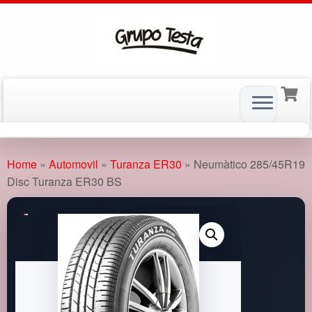
Skip
to
Home
»
Automovil
»
Turanza ER30
»
Neumàtico 285/45R19
content
Disc Turanza ER30 BS