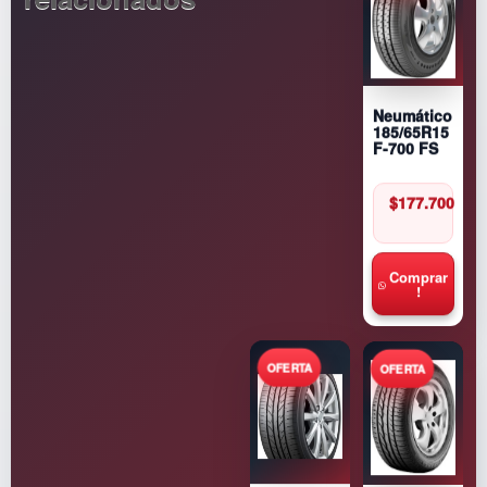
Neumático
185/65R15
F-700 FS
$
177.700
Comprar
!