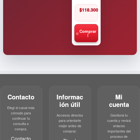
$
118.300
Comprar
!
Contacto
Informac
Mi
ión útil
cuenta
Elegí el canal más
cómodo para
Accesos directos
Gestioná tu
continuar tu
para orientarte
cuenta y revisá
consulta o
mejor antes de
enlaces
compra.
comprar.
importantes del
proceso de
Contacto