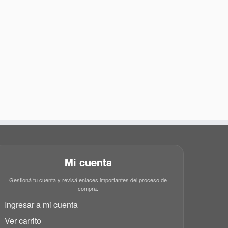
Mi cuenta
Gestioná tu cuenta y revisá enlaces importantes del proceso de
compra.
Ingresar a mi cuenta
Ver carrito