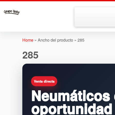
Skip
to
Home
»
Ancho del producto
»
285
content
285
Venta directa
Neumáticos 
oportunidad