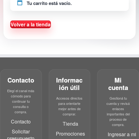
Tu carrito está vacío.
Volver a la tienda
Contacto
Informac
Mi
ión útil
cuenta
Elegí el canal más
cómodo para
Accesos directos
Gestioná tu
continuar tu
para orientarte
cuenta y revisá
consulta o
mejor antes de
enlaces
compra.
comprar.
importantes del
proceso de
Contacto
Tienda
compra.
Solicitar
Promociones
Ingresar a mi
presupuesto