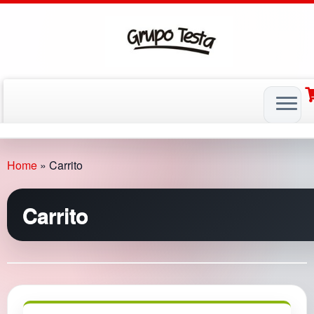
Skip
to
Home
»
Carrito
content
Carrito