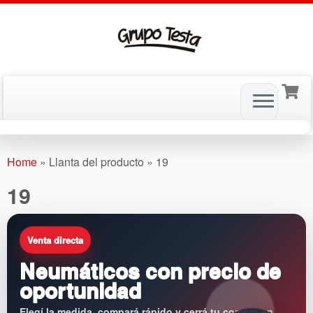
Skip
to
Home
»
Llanta del producto
»
19
content
19
Venta directa
Neumáticos con precio de
oportunidad
Elegí la medida, compará rápido y cerrá tu compra en