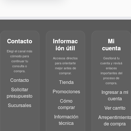
Contacto
Informac
Mi
ión útil
cuenta
Elegí el canal más
cómodo para
Accesos directos
Gestioná tu
continuar tu
para orientarte
cuenta y revisá
consulta o
mejor antes de
enlaces
compra.
comprar.
importantes del
proceso de
Contacto
Tienda
compra.
Solicitar
Promociones
Ingresar a mi
presupuesto
cuenta
Cómo
Sucursales
comprar
Ver carrito
Información
Arrepentimient
técnica
de compra