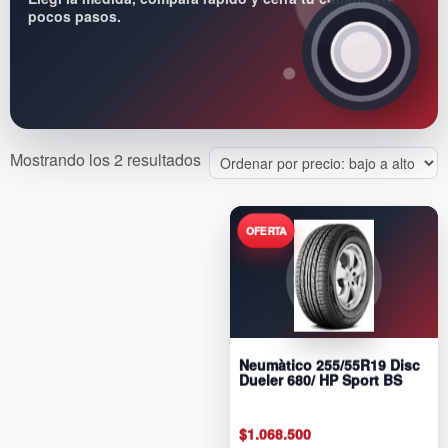
pocos pasos.
Sorted
Mostrando los 2 resultados
by
price:
low
to
high
Neumàtico 255/55R19 Disc
Dueler 680/ HP Sport BS
$
1.068.500