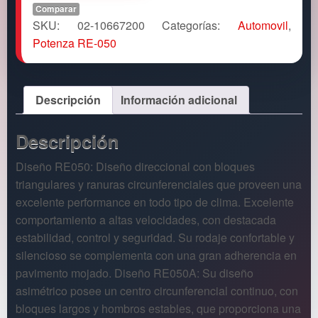
Comparar
SKU:
02-10667200
Categorías:
Automovil
,
Potenza RE-050
Descripción
Información adicional
Descripción
Diseño RE050: Diseño direccional con bloques
triangulares y ranuras circunferenciales que proveen una
excelente performance en todo tipo de clima. Excelente
comportamiento a altas velocidades, con destacada
estabilidad, control y seguridad. Su rodaje confortable y
silencioso se complementa con una gran adherencia en
pavimento mojado. Diseño RE050A: Su diseño
asimétrico posee un centro circunferencial continuo, con
bloques largos y hombros estables, que proporciona una