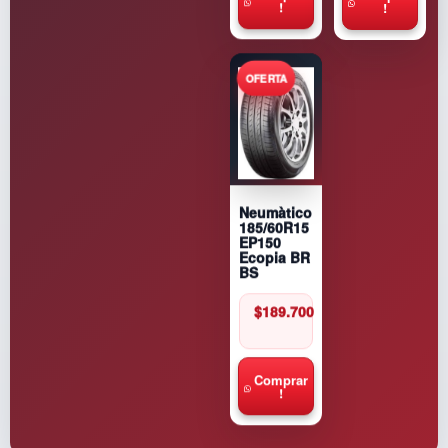
!
!
Neumàtico
185/60R15
EP150
Ecopia BR
BS
$
189.700
Comprar
!