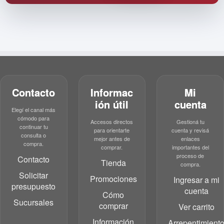
Contacto
Informac
Mi
ión útil
cuenta
Elegí el canal más
cómodo para
Accesos directos
Gestioná tu
continuar tu
para orientarte
cuenta y revisá
consulta o
mejor antes de
enlaces
compra.
comprar.
importantes del
proceso de
Contacto
Tienda
compra.
Solicitar
Promociones
Ingresar a mi
presupuesto
cuenta
Cómo
Sucursales
comprar
Ver carrito
Información
Arrepentimient