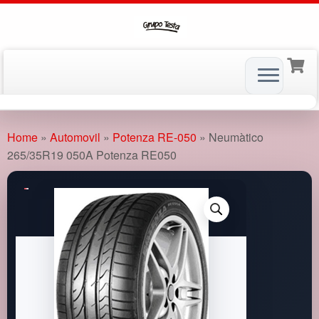
Skip
to
Home
»
Automovil
»
Potenza RE-050
»
Neumàtico
content
265/35R19 050A Potenza RE050