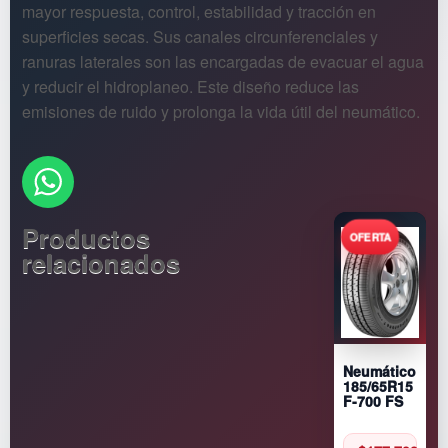
mayor respuesta, control, estabilidad y tracción en
superficies secas. Sus canales circunferenciales y
ranuras laterales son las encargadas de evacuar el agua
y reducir el hidroplaneo. Este diseño reduce las
emisiones de ruido y prolonga la vida útil del neumático.
Productos
relacionados
Neumático
185/65R15
F-700 FS