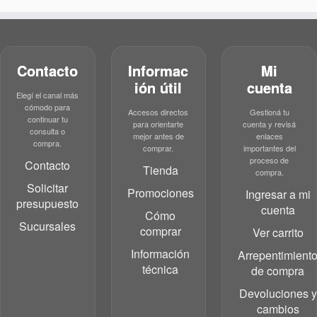
Contacto
Informac
Mi
ión útil
cuenta
Elegí el canal más
cómodo para
Accesos directos
Gestioná tu
continuar tu
para orientarte
cuenta y revisá
consulta o
mejor antes de
enlaces
compra.
comprar.
importantes del
proceso de
Contacto
Tienda
compra.
Solicitar
Promociones
Ingresar a mi
presupuesto
cuenta
Cómo
Sucursales
comprar
Ver carrito
Información
Arrepentimient
técnica
de compra
Devoluciones y
cambios