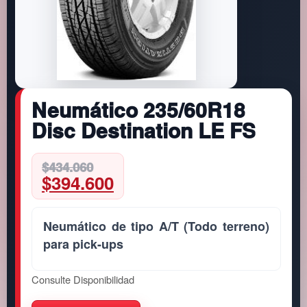
Neumático 235/60R18
Disc Destination LE FS
Original
Current
$
434.060
$
394.600
price
price
was:
is:
$434.060.
$394.600.
Neumático de tipo A/T (Todo terreno)
para pick-ups
Consulte Disponibilidad