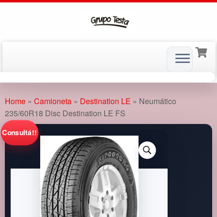
Skip
to
Home
»
Camioneta
»
Destination LE
»
Neumático
content
235/60R18 Disc Destination LE FS
Consultá!!