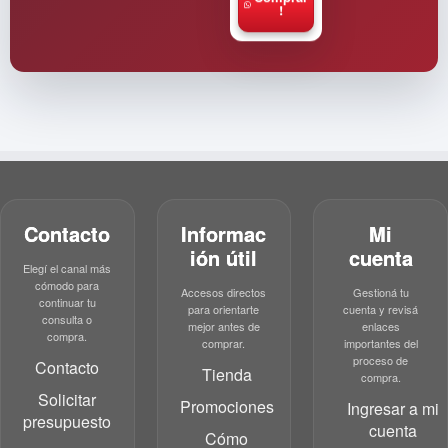
!
Contacto
Informac
Mi
ión útil
cuenta
Elegí el canal más
cómodo para
Accesos directos
Gestioná tu
continuar tu
para orientarte
cuenta y revisá
consulta o
mejor antes de
enlaces
compra.
comprar.
importantes del
proceso de
Contacto
Tienda
compra.
Solicitar
Promociones
Ingresar a mi
presupuesto
cuenta
Cómo