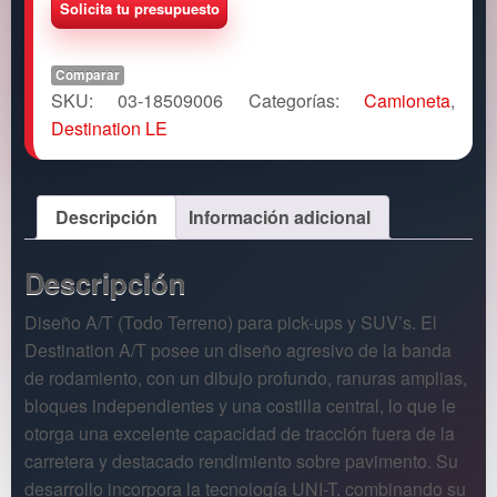
Comparar
SKU:
03-18509006
Categorías:
Camioneta
,
Destination LE
Descripción
Información adicional
Descripción
Diseño A/T (Todo Terreno) para pick-ups y SUV’s. El
Destination A/T posee un diseño agresivo de la banda
de rodamiento, con un dibujo profundo, ranuras amplias,
bloques independientes y una costilla central, lo que le
otorga una excelente capacidad de tracción fuera de la
carretera y destacado rendimiento sobre pavimento. Su
desarrollo incorpora la tecnología UNI-T, combinando su