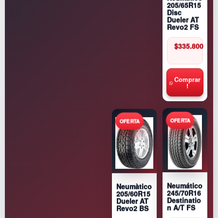
d
205/65R15
Disc
Dueler AT
Revo2 FS
$
335.800
Comprar
!
Neumático
Neumàtico
245/70R16
205/60R15
Destinatio
Dueler AT
n A/T FS
Revo2 BS