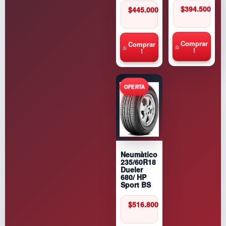
$
394.500
$
445.000
Comprar
Comprar
!
!
Neumàtico
235/60R18
Dueler
680/ HP
Sport BS
$
516.800