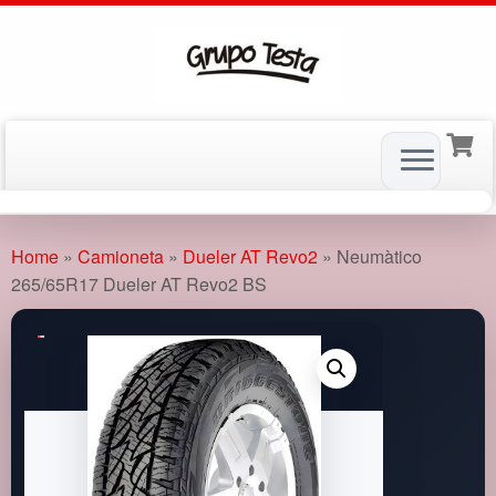
Skip
to
Home
»
Camioneta
»
Dueler AT Revo2
»
Neumàtico
content
265/65R17 Dueler AT Revo2 BS