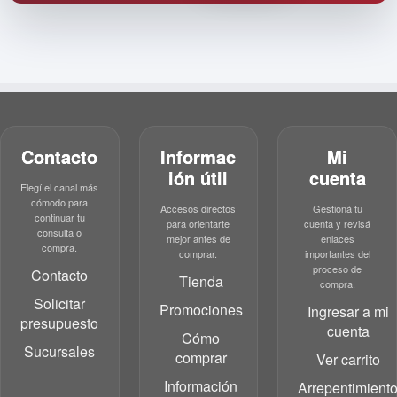
Contacto
Informac
Mi
ión útil
cuenta
Elegí el canal más
cómodo para
Accesos directos
Gestioná tu
continuar tu
para orientarte
cuenta y revisá
consulta o
mejor antes de
enlaces
compra.
comprar.
importantes del
proceso de
Contacto
Tienda
compra.
Solicitar
Promociones
Ingresar a mi
presupuesto
cuenta
Cómo
Sucursales
comprar
Ver carrito
Información
Arrepentimient