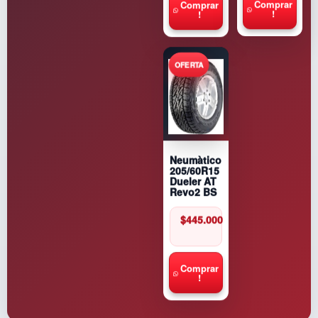
Comprar
Comprar
!
!
Neumàtico
205/60R15
Dueler AT
Revo2 BS
$
445.000
Comprar
!