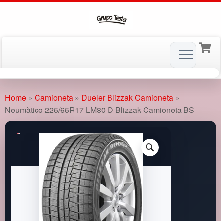
Skip
to
Home
»
Camioneta
»
Dueler Blizzak Camioneta
»
content
Neumàtico 225/65R17 LM80 D Blizzak Camioneta BS