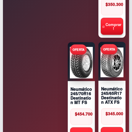
$
350.300
Comprar
!
Neumático
Neumático
245/65R17
245/70R16
Destinatio
Destinatio
n ATX FS
n MT FS
$
345.000
$
454.700