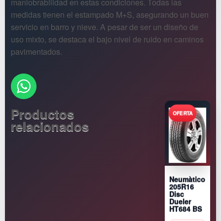
maniobrabilidad en estas condiciones. Todas las
medidas tienen el estampado M+S, asegurando un buen
servicio en barro y nieve. A pesar de ser un diseño de
uso mixto, se destaca el bajo nivel de ruido en caminos
pavimentados.
Productos
relacionados
Neumàtico
205R16
Disc
Dueler
HT684 BS