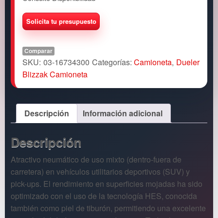
Comparar
SKU:
03-16734300
Categorías:
Camioneta
,
Dueler
Blizzak Camioneta
Descripción
Información adicional
Descripción
Atractivo neumático de uso mixto (dentro-fuera de
carretera) en vehículos utilitarios deportivos (SUV) y
pick-ups. El rendimiento en superficies mojadas ha sido
optimizado con el uso de la tecnología HES, conocida
también como piel de tiburón, permitiendo una excelente