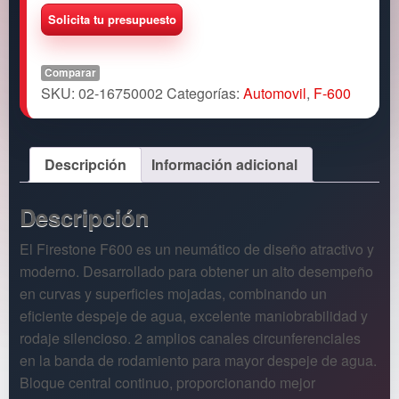
Comparar
SKU:
02-16750002
Categorías:
Automovil
,
F-600
Descripción
Información adicional
Descripción
El Firestone F600 es un neumático de diseño atractivo y
moderno. Desarrollado para obtener un alto desempeño
en curvas y superficies mojadas, combinando un
eficiente despeje de agua, excelente maniobrabilidad y
rodaje silencioso. 2 amplios canales circunferenciales
en la banda de rodamiento para mayor despeje de agua.
Bloque central continuo, proporcionando mejor