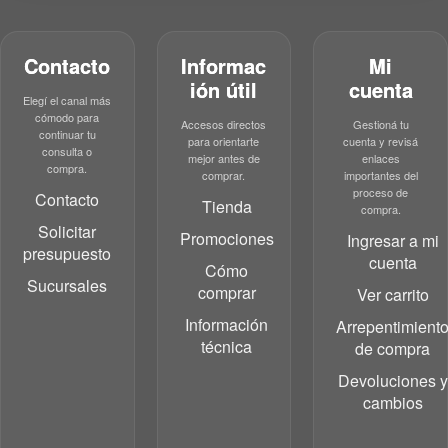
Contacto
Informac
Mi
ión útil
cuenta
Elegí el canal más
cómodo para
Accesos directos
Gestioná tu
continuar tu
para orientarte
cuenta y revisá
consulta o
mejor antes de
enlaces
compra.
comprar.
importantes del
proceso de
Contacto
Tienda
compra.
Solicitar
Promociones
Ingresar a mi
presupuesto
cuenta
Cómo
Sucursales
comprar
Ver carrito
Información
Arrepentimient
técnica
de compra
Devoluciones y
cambios