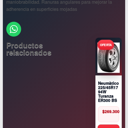
maniobrabilidad. Ranuras angulares para mejorar la
adherencia en superficies mojadas
Productos
relacionados
Neumàtico
225/45R17
94W
Turanza
ER300 BS
$
269.300