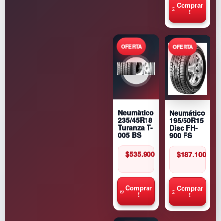
Comprar
!
Neumático
Neumàtico
195/50R15
235/45R18
Disc FH-
Turanza T-
900 FS
005 BS
$
187.100
$
535.900
Comprar
Comprar
!
!