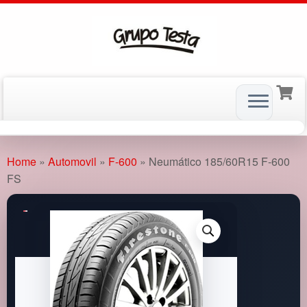
Skip
to
Home
»
Automovil
»
F-600
»
Neumático 185/60R15 F-600
content
FS