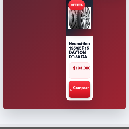
Neumático
195/65R15
DAYTON
DT-30 DA
$
133.000
Comprar
!