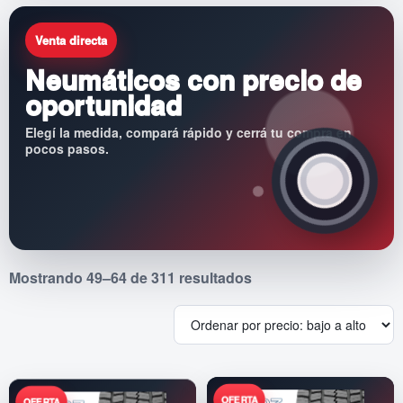
Venta directa
Neumáticos con precio de
oportunidad
Elegí la medida, compará rápido y cerrá tu compra en
pocos pasos.
Sorted
Mostrando 49–64 de 311 resultados
by
price:
low
to
high