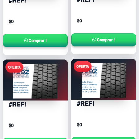
$
0
$
0
Comprar !
Comprar !
#REF!
#REF!
$
0
$
0