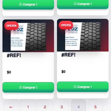
Comprar !
Comprar !
#REF!
#REF!
$
0
$
0
Comprar !
Comprar !
←
1
2
3
4
5