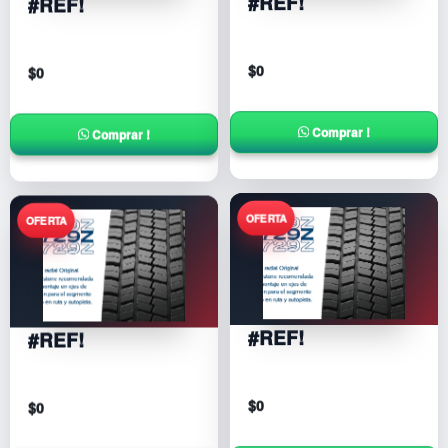
#REF!
#REF!
$
0
$
0
Comprar !
Comprar !
#REF!
#REF!
$
0
$
0