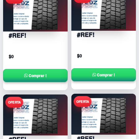
#REF!
#REF!
$
0
$
0
Comprar !
Comprar !
#REF!
#REF!