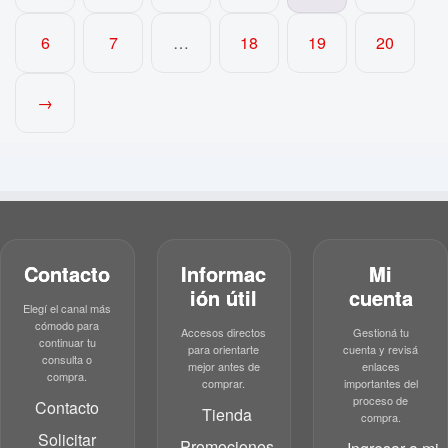
6
7
…
18
19
20
→
Contacto
Informac
Mi
ión útil
cuenta
Elegí el canal más
cómodo para
Accesos directos
Gestioná tu
continuar tu
para orientarte
cuenta y revisá
consulta o
mejor antes de
enlaces
compra.
comprar.
importantes del
proceso de
Contacto
Tienda
compra.
Solicitar
Promociones