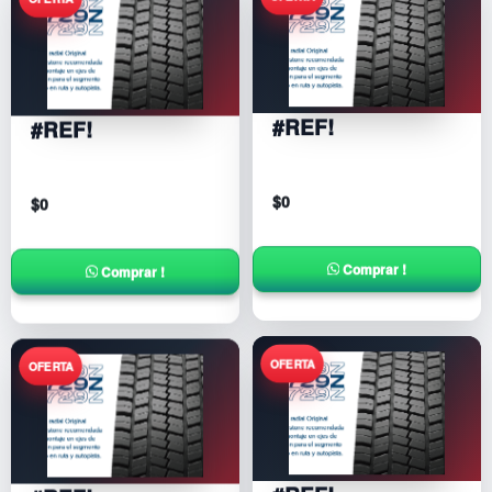
#REF!
#REF!
$
0
$
0
Comprar !
Comprar !