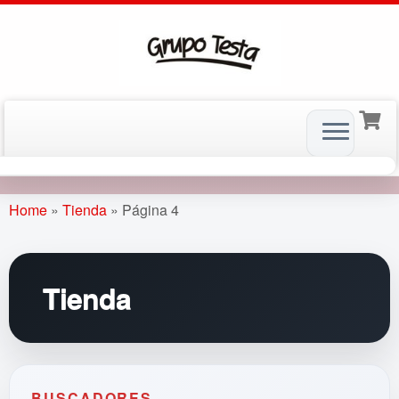
Skip
to
Home
»
Tienda
»
Página 4
content
Tienda
BUSCADORES