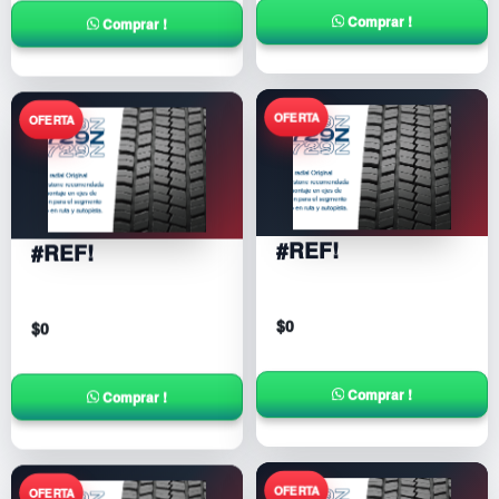
Comprar !
Comprar !
#REF!
#REF!
$
0
$
0
Comprar !
Comprar !