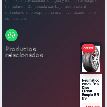
optimizan la evacuación de agua y reducen el riesgo de
hidroplaneo. Compuesto con baja resistencia al
rodamiento, que proporciona una mayor economía de
combustible.
Productos
relacionados
Neumático
205/60R16
Disc
EP150
Ecopia BR
BS