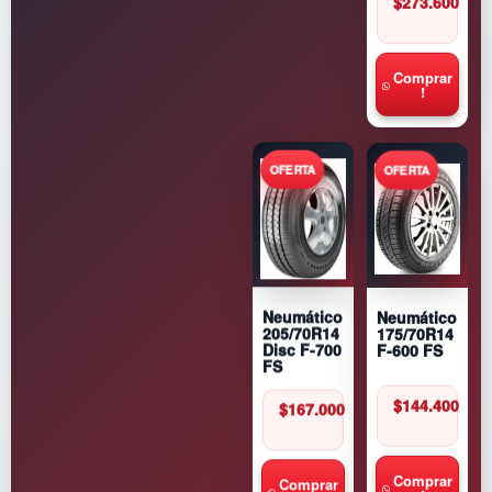
$
273.600
Comprar
!
Neumático
Neumático
175/70R14
205/70R14
F-600 FS
Disc F-700
FS
$
144.400
$
167.000
Comprar
Comprar