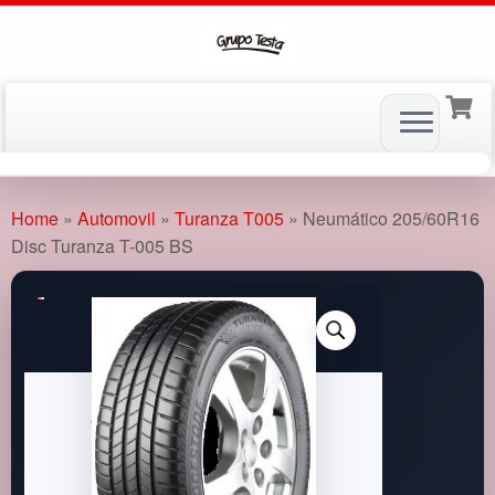
Skip
to
Home
»
Automovil
»
Turanza T005
»
Neumático 205/60R16
content
Disc Turanza T-005 BS