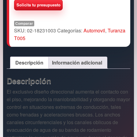
Comparar
SKU:
02-18231003
Categorías:
Automovil
,
Turanza
T005
Descripción
Información adicional
Descripción
El exclusivo diseño direccional aumenta el contacto con
el piso, mejorando la maniobrabilidad y otorgando mayor
control en situaciones extremas de conducción, tales
como frenadas y aceleraciones bruscas. Los anchos
canales circunferenciales y los canales oblicuos de
evacuación de agua de su banda de rodamiento