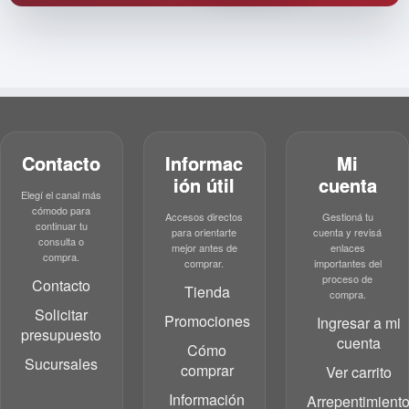
Contacto
Informac
Mi
ión útil
cuenta
Elegí el canal más
cómodo para
Accesos directos
Gestioná tu
continuar tu
para orientarte
cuenta y revisá
consulta o
mejor antes de
enlaces
compra.
comprar.
importantes del
proceso de
Contacto
Tienda
compra.
Solicitar
Promociones
Ingresar a mi
presupuesto
cuenta
Cómo
Sucursales
comprar
Ver carrito
Información
Arrepentimient