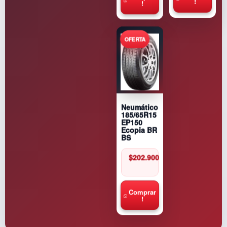
!
!
Neumático
185/65R15
EP150
Ecopia BR
BS
$
202.900
Comprar
!