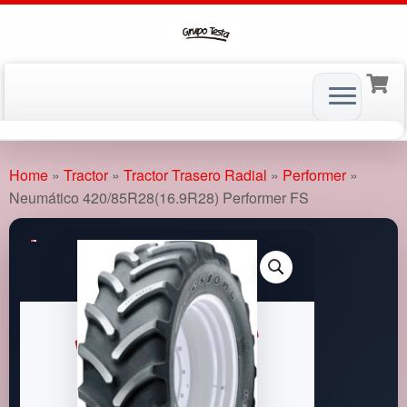
Skip
to
Home
»
Tractor
»
Tractor Trasero Radial
»
Performer
»
content
Neumático 420/85R28(16.9R28) Performer FS