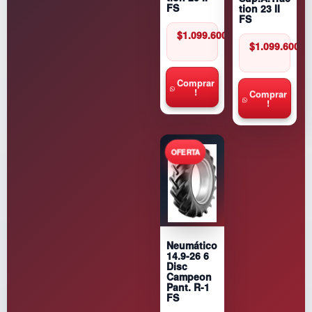
tion 23 II
FS
FS
$
1.099.600
$
1.099.600
Comprar
!
Comprar
!
Neumático
14.9-26 6
Disc
Campeon
Pant. R-1
FS