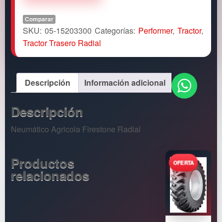
Comparar
SKU:
05-15203300
Categorías:
Performer
,
Tractor
,
Tractor Trasero Radial
Descripción
Información adicional
Descripción
Neumático Agricola Firestone Radial
Productos
relacionados