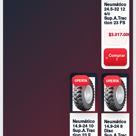
Neumático
24.5-32 12
s/c
Sup.A.Trac
tion 23 FS
$
3.017.000
Comprar
!
Neumático
Neumático
14.9-24 8
14.9-24 10
Disc
Sup.A.Trac
Sup.A.Trac
tion 23 II