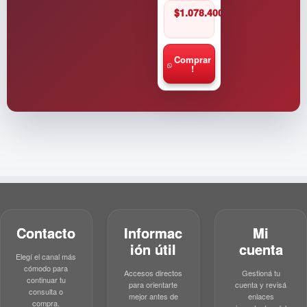
$
1.078.400
Comprar
!
Contacto
Informac
Mi
ión útil
cuenta
Elegí el canal más
cómodo para
Accesos directos
Gestioná tu
continuar tu
para orientarte
cuenta y revisá
consulta o
mejor antes de
enlaces
compra.