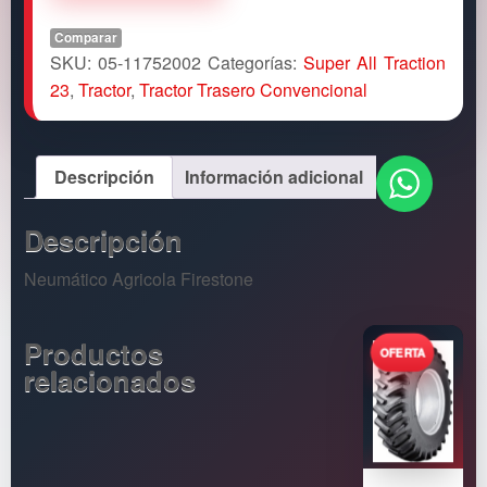
Comparar
SKU:
05-11752002
Categorías:
Super All Traction
23
,
Tractor
,
Tractor Trasero Convencional
Descripción
Información adicional
Descripción
Neumático Agricola Firestone
Productos
relacionados