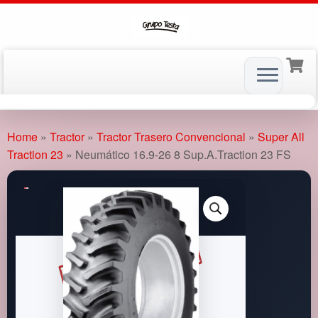
Skip
to
Home
»
Tractor
»
Tractor Trasero Convencional
»
Super All
content
Traction 23
»
Neumático 16.9-26 8 Sup.A.Traction 23 FS