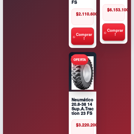
FS
$
6.153.100
$
2.110.600
Comprar
!
Comprar
!
Neumático
20.8-38 14
Sup.A.Trac
tion 23 FS
$
3.220.200