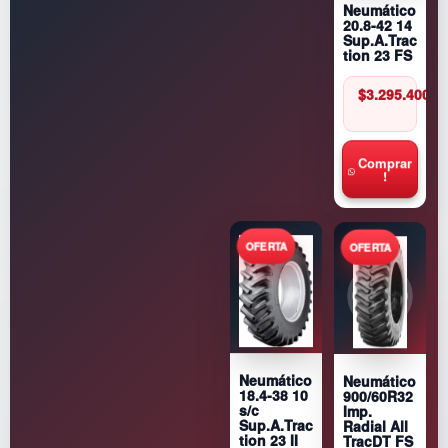
Neumático
20.8-42 14
Sup.A.Trac
tion 23 FS
$
3.295.400
Comprar
!
Neumático
Neumático
900/60R32
18.4-38 10
Imp.
s/c
Radial All
Sup.A.Trac
TracDT FS
tion 23 II