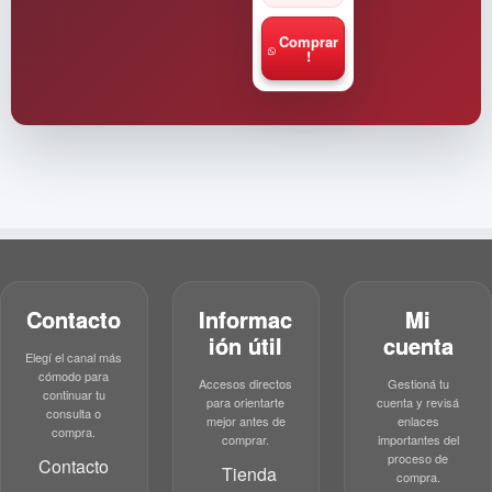
Comprar
!
Contacto
Informac
Mi
ión útil
cuenta
Elegí el canal más
cómodo para
Accesos directos
Gestioná tu
continuar tu
para orientarte
cuenta y revisá
consulta o
mejor antes de
enlaces
compra.
comprar.
importantes del
proceso de
Contacto
Tienda
compra.