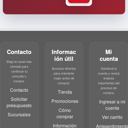
Contacto
Informac
Mi
ión útil
cuenta
Elegí el canal más
cómodo para
Accesos directos
Gestioná tu
continuar tu
para orientarte
cuenta y revisá
consulta o
mejor antes de
enlaces
compra.
comprar.
importantes del
proceso de
Contacto
Tienda
compra.
Solicitar
Promociones
Ingresar a mi
presupuesto
cuenta
Cómo
Sucursales
comprar
Ver carrito
Información
Arrepentimient