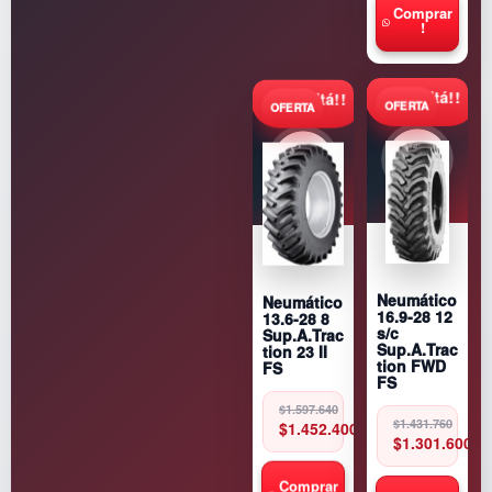
Comprar
d
!
a
d
Consultá!!
Consultá!!
Neumático
Neumático
16.9-28 12
13.6-28 8
s/c
Sup.A.Trac
Sup.A.Trac
tion 23 II
tion FWD
FS
FS
Original
Current
$
1.597.640
Original
Current
price
price
$
1.431.760
$
1.452.400
price
price
was:
is:
$
1.301.600
was:
is:
$1.597.640.
$1.452.400.
$1.431.760.
$1.301.600.
Comprar