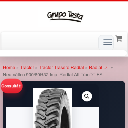
Skip
to
Home
»
Tractor
»
Tractor Trasero Radial
»
Radial DT
»
content
Neumático 900/60R32 Imp. Radial All TracDT FS
Consultá!!