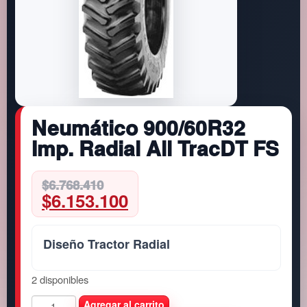
Neumático 900/60R32
Imp. Radial All TracDT FS
Original
Current
$
6.768.410
$
6.153.100
price
price
was:
is:
$6.768.410.
$6.153.100.
Diseño Tractor Radial
2 disponibles
N
Agregar al carrito