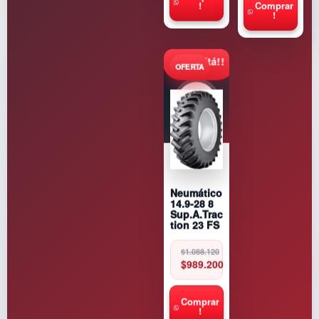
Comprar
!
!
Consultá!!
Neumático
14.9-28 8
Sup.A.Trac
tion 23 FS
Original
Current
$
1.088.120
price
price
$
989.200
was:
is:
$1.088.120.
$989.200.
Comprar
!