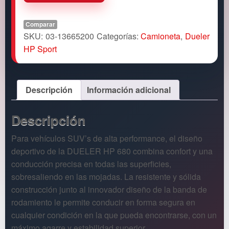
Comparar
SKU:
03-13665200
Categorías:
Camioneta
,
Dueler
HP Sport
Descripción
Información adicional
Descripción
Para vehículos SUV’s de alta performance, el diseño
deportivo de la DUELER HP 680 combina confort y una
conducción precisa en todas las superficies,
sobresaliendo en las mojadas. La resistente y sólida
construcción junto al innovador diseño de la banda de
rodamiento le permite conducir en forma segura en
cualquier condición en la que pueda encontrarse, con un
máximo agarre y estabilidad superior