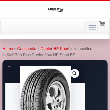
Skip
to
Home
»
Camioneta
»
Dueler HP Sport
»
Neumàtico
content
315/35R20 Disc Dueler 680/ HP Sport BS