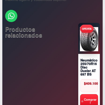
Productos
relacionados
Neumàtico
255/70R16
Disc
Dueler AT
697 BS
$
409.100
Comprar
!