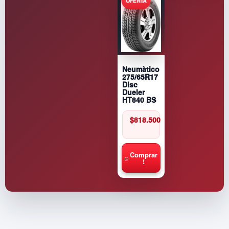
Neumàtico
275/65R17
Disc
Dueler
HT840 BS
$
818.500
Comprar
!