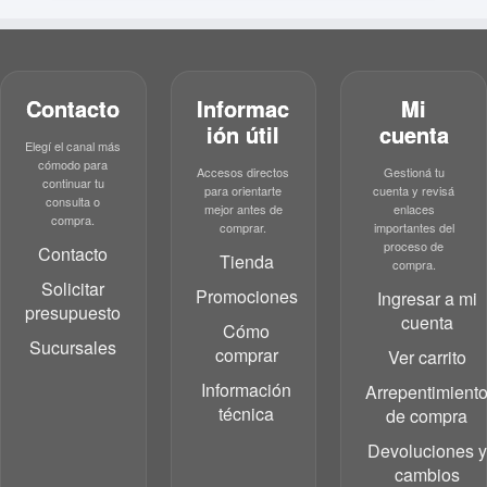
Contacto
Informac
Mi
ión útil
cuenta
Elegí el canal más
cómodo para
Accesos directos
Gestioná tu
continuar tu
para orientarte
cuenta y revisá
consulta o
mejor antes de
enlaces
compra.
comprar.
importantes del
proceso de
Contacto
Tienda
compra.
Solicitar
Promociones
Ingresar a mi
presupuesto
cuenta
Cómo
Sucursales
comprar
Ver carrito
Información
Arrepentimient
técnica
de compra
Devoluciones y
cambios