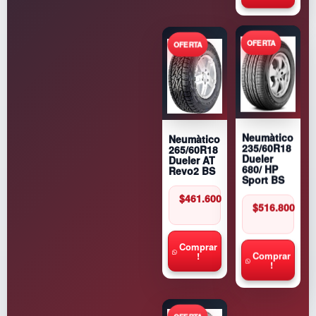
Neumàtico
Neumàtico
235/60R18
265/60R18
Dueler
Dueler AT
680/ HP
Revo2 BS
Sport BS
$
461.600
$
516.800
Comprar
!
Comprar
!