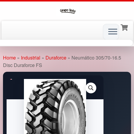
Skip
to
Home
»
Industrial
»
Duraforce
»
Neumático 305/70-16.5
content
Disc Duraforce FS