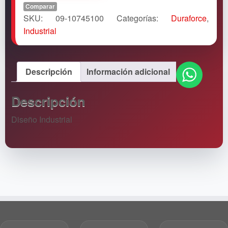
Comparar
SKU:
09-10745100
Categorías:
Duraforce
,
Industrial
Descripción
Información adicional
Descripción
Diseño Industrial