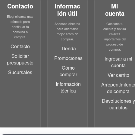
Contacto
Informac
Mi
ión útil
cuenta
Elegí el canal más
cómodo para
Accesos directos
Gestioná tu
continuar tu
para orientarte
cuenta y revisá
consulta o
mejor antes de
enlaces
compra.
comprar.
importantes del
proceso de
Contacto
Tienda
compra.
Solicitar
Promociones
Ingresar a mi
presupuesto
cuenta
Cómo
Sucursales
comprar
Ver carrito
Información
Arrepentimient
técnica
de compra
Devoluciones y
cambios