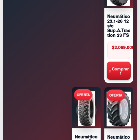
Neumático
23.1-26 12
s/c
Sup.A.Trac
tion 23 FS
$
2.069.000
Comprar
!
Neumático
Neumático