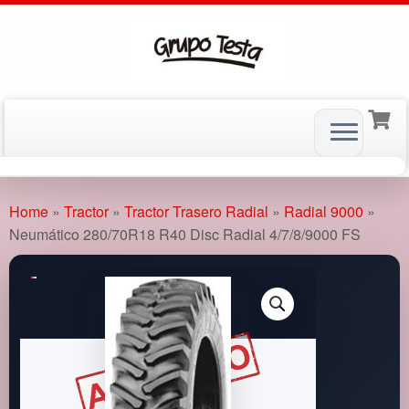
Skip
to
Home
»
Tractor
»
Tractor Trasero Radial
»
Radial 9000
»
content
Neumático 280/70R18 R40 Disc Radial 4/7/8/9000 FS