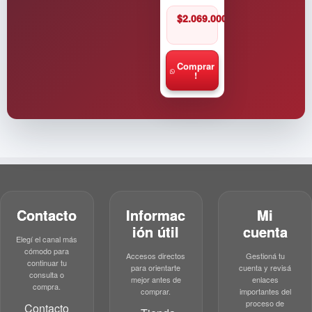
$
2.069.000
Comprar
!
Contacto
Informac
Mi
ión útil
cuenta
Elegí el canal más
cómodo para
Accesos directos
Gestioná tu
continuar tu
para orientarte
cuenta y revisá
consulta o
mejor antes de
enlaces
compra.
comprar.
importantes del
proceso de
Contacto