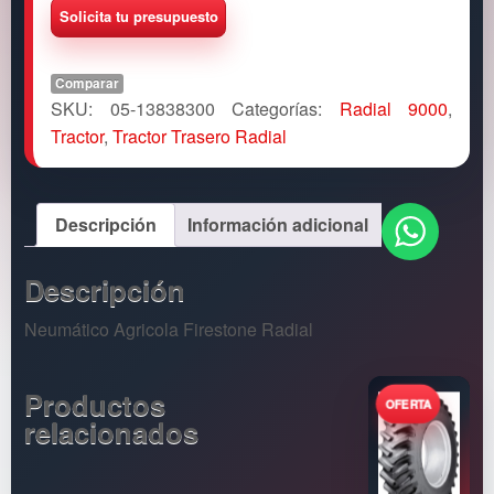
Comparar
SKU:
05-13838300
Categorías:
Radial 9000
,
Tractor
,
Tractor Trasero Radial
Descripción
Información adicional
Descripción
Neumático Agricola Firestone Radial
Productos
relacionados