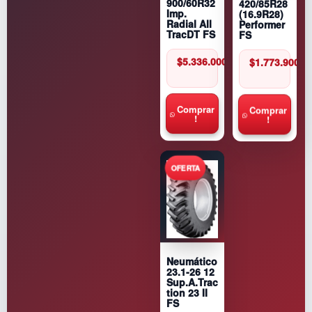
900/60R32
420/85R28
Imp.
(16.9R28)
Radial All
Performer
TracDT FS
FS
$
5.336.000
$
1.773.900
Comprar
Comprar
!
!
Neumático
23.1-26 12
Sup.A.Trac
tion 23 II
FS