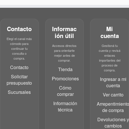
Contacto
Informac
Mi
ión útil
cuenta
Elegí el canal más
cómodo para
Accesos directos
Gestioná tu
continuar tu
para orientarte
cuenta y revisá
consulta o
mejor antes de
enlaces
compra.
comprar.
importantes del
proceso de
Contacto
Tienda
compra.
Solicitar
Promociones
Ingresar a mi
presupuesto
cuenta
Cómo
Sucursales
comprar
Ver carrito
Información
Arrepentimient
técnica
de compra
Devoluciones y
cambios