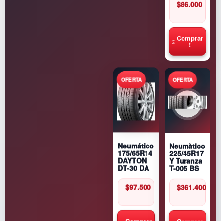
$
86.000
Comprar
!
Neumàtico
Neumático
225/45R17
175/65R14
Y Turanza
DAYTON
T-005 BS
DT-30 DA
$
361.400
$
97.500
Comprar