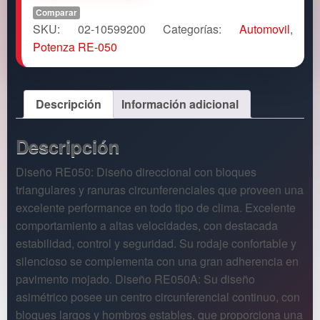
Comparar
SKU:
02-10599200
Categorías:
Automovil
,
Potenza RE-050
Descripción
Información adicional
Descripción
Diseño RE050: Diseño direccional con bloques
triangulares y ranuras circunferenciales que proveen una
excelente performance en todo tipo de clima. Excelente
comportamiento a altas velocidades, con destacada
estabilidad, control y seguridad. Su rodaje confortable y
silencioso se complementa con una gran adherencia en
pavimento mojado. Diseño RE050A: Su diseño
asimétrico posee un centro circunferencial continuo, con
bloques largos y hombros estables, que proporciona una