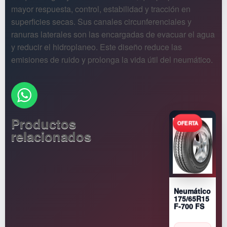
mayor respuesta, control, estabilidad y tracción en
superficies secas. Sus canales circunferenciales y
ranuras laterales son las encargadas de evacuar el agua
y reducir el hidroplaneo. Este diseño reduce las
emisiones de ruido y prolonga la vida útil del neumático.
Productos
relacionados
Neumático
175/65R15
F-700 FS