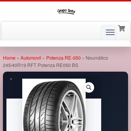
Skip
to
Home
»
Automovil
»
Potenza RE-050
»
Neumàtico
content
245/40R19 RFT Potenza RE050 BS