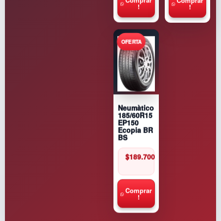
Comprar
!
!
Neumàtico
185/60R15
EP150
Ecopia BR
BS
$
189.700
Comprar
!