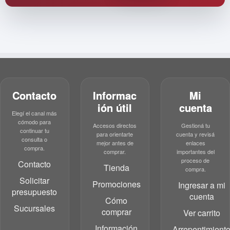
Contacto
Informac
Mi
ión útil
cuenta
Elegí el canal más
cómodo para
Accesos directos
Gestioná tu
continuar tu
para orientarte
cuenta y revisá
consulta o
mejor antes de
enlaces
compra.
comprar.
importantes del
proceso de
Contacto
Tienda
compra.
Solicitar
Promociones
Ingresar a mi
presupuesto
cuenta
Cómo
Sucursales
comprar
Ver carrito
Información
Arrepentimient