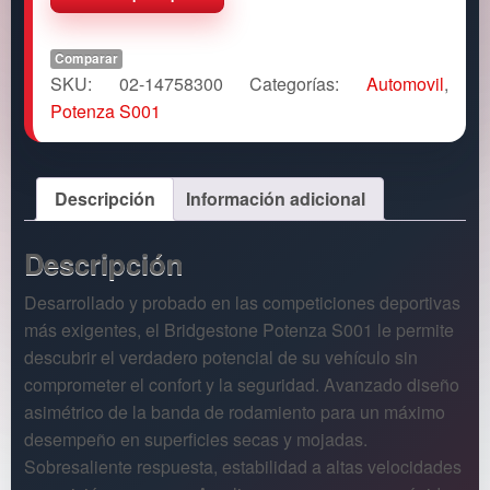
Comparar
SKU:
02-14758300
Categorías:
Automovil
,
Potenza S001
Descripción
Información adicional
Descripción
Desarrollado y probado en las competiciones deportivas
más exigentes, el Bridgestone Potenza S001 le permite
descubrir el verdadero potencial de su vehículo sin
comprometer el confort y la seguridad. Avanzado diseño
asimétrico de la banda de rodamiento para un máximo
desempeño en superficies secas y mojadas.
Sobresaliente respuesta, estabilidad a altas velocidades