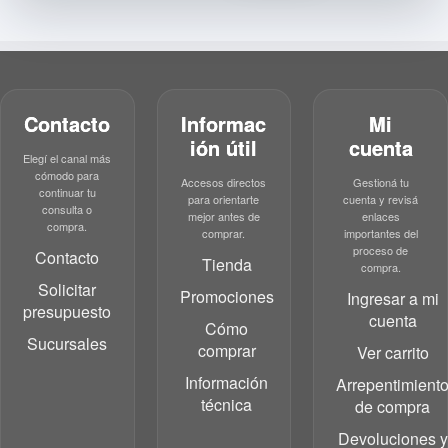
Contacto
Informac
Mi
ión útil
cuenta
Elegí el canal más
cómodo para
Accesos directos
Gestioná tu
continuar tu
para orientarte
cuenta y revisá
consulta o
mejor antes de
enlaces
compra.
comprar.
importantes del
proceso de
Contacto
Tienda
compra.
Solicitar
Promociones
Ingresar a mi
presupuesto
cuenta
Cómo
Sucursales
comprar
Ver carrito
Información
Arrepentimient
técnica
de compra
Devoluciones y