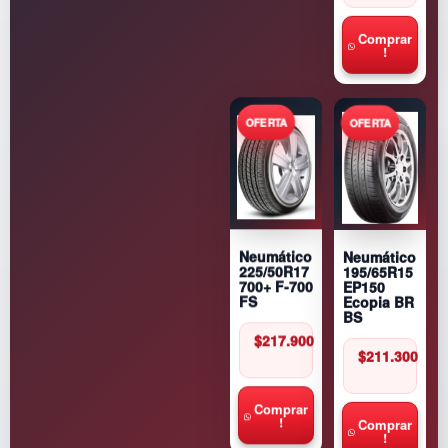
Comprar
!
Neumático
Neumático
195/65R15
225/50R17
EP150
700+ F-700
Ecopia BR
FS
BS
$
217.900
$
211.300
Comprar
!
Comprar
!