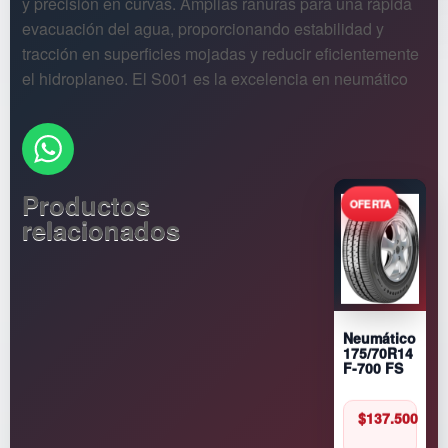
y precisión en curvas. Amplias ranuras para una rápida
evacuación del agua, proporcionando estabilidad y
tracción en superficies mojadas y reducir eficientemente
el hidroplaneo. El S001 es la excelencia en neumático
Productos
relacionados
Neumático
175/70R14
F-700 FS
$
137.500