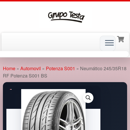
Skip
to
Home
»
Automovil
»
Potenza S001
»
Neumático 245/35R18
content
RF Potenza S001 BS