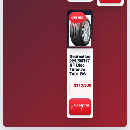
Neumático
225/50R17
RF Disc
Turanza
T001 BS
$
313.300
Comprar
!