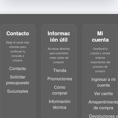
Contacto
Informac
Mi
ión útil
cuenta
Elegí el canal más
cómodo para
Accesos directos
Gestioná tu
continuar tu
para orientarte
cuenta y revisá
consulta o
mejor antes de
enlaces
compra.
comprar.
importantes del
proceso de
Contacto
Tienda
compra.
Solicitar
Promociones
Ingresar a mi
presupuesto
cuenta
Cómo
Sucursales
comprar
Ver carrito
Información
Arrepentimient
técnica
de compra
Devoluciones y