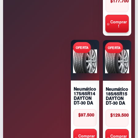
$
177.700
Comprar
!
Neumático
Neumático
185/65R15
175/65R14
DAYTON
DAYTON
DT-30 DA
DT-30 DA
$
129.500
$
97.500
Comprar
Comprar