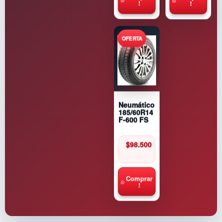
!
!
Neumático
185/60R14
F-600 FS
$
98.500
Comprar
!