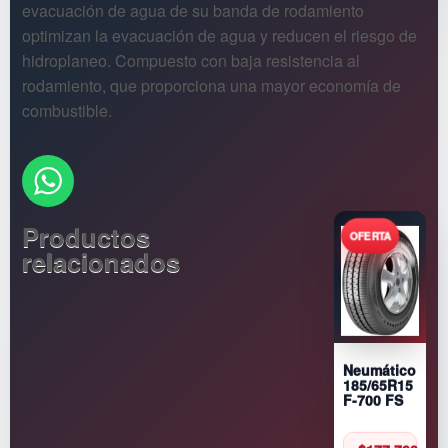
evacuación de agua de su banda de rodamiento
optimizan la evacuación de agua y reducen el riesgo de
hidroplaneo. Compuesto con baja resistencia al
rodamiento, que proporciona una mayor economía de
combustible.
Productos
relacionados
Neumático
185/65R15
F-700 FS