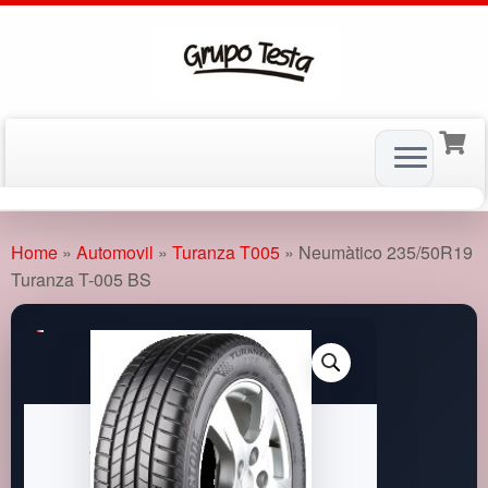
Skip
to
Home
»
Automovil
»
Turanza T005
»
Neumàtico 235/50R19
content
Turanza T-005 BS