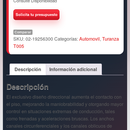
Consulte Disponibilidad
Comparar
SKU:
02-19256300
Categorías:
Automovil
,
Turanza
T005
Descripción
Información adicional
Descripción
El exclusivo diseño direccional aumenta el contacto con
el piso, mejorando la maniobrabilidad y otorgando mayor
control en situaciones extremas de conducción, tales
como frenadas y aceleraciones bruscas. Los anchos
canales circunferenciales y los canales oblicuos de