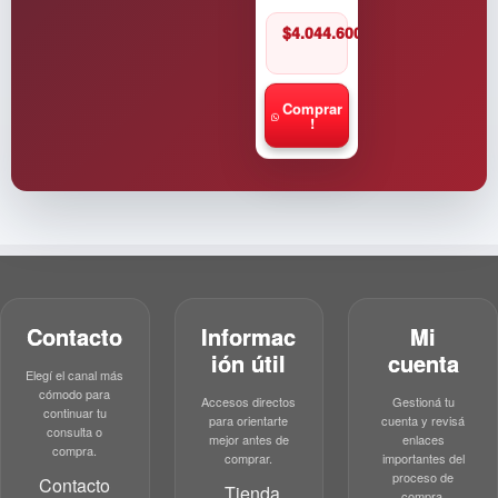
$
4.044.600
Comprar
!
Contacto
Informac
Mi
ión útil
cuenta
Elegí el canal más
cómodo para
Accesos directos
Gestioná tu
continuar tu
para orientarte
cuenta y revisá
consulta o
mejor antes de
enlaces
compra.
comprar.
importantes del
proceso de
Contacto
Tienda
compra.