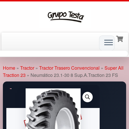
Skip
to
Home
»
Tractor
»
Tractor Trasero Convencional
»
Super All
content
Traction 23
»
Neumático 23.1-30 8 Sup.A.Traction 23 FS