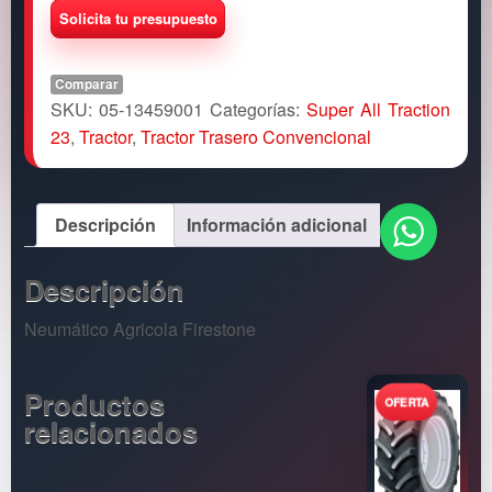
Comparar
SKU:
05-13459001
Categorías:
Super All Traction
23
,
Tractor
,
Tractor Trasero Convencional
Descripción
Información adicional
Descripción
Neumático Agricola Firestone
Productos
relacionados