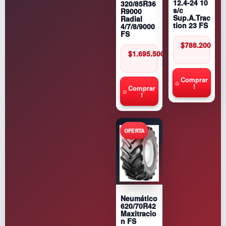
12.4-24 10
320/85R36
s/c
R9000
Sup.A.Trac
Radial
tion 23 FS
4/7/8/9000
FS
$
788.200
$
1.695.500
Comprar
!
Comprar
!
Neumático
620/70R42
Maxitracio
n FS