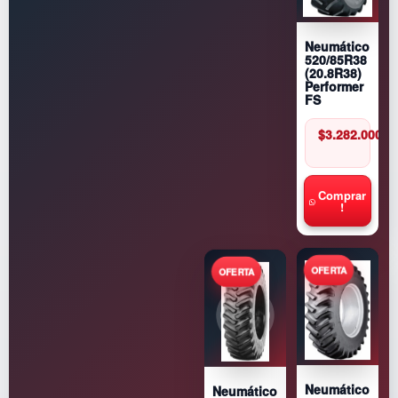
Neumático
520/85R38
(20.8R38)
Performer
FS
$
3.282.000
Comprar
!
Neumático
Neumático