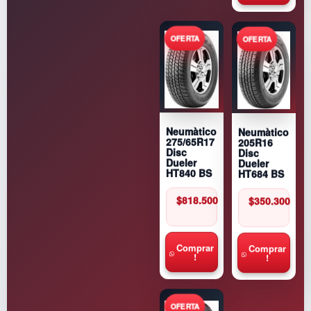
Neumàtico
Neumàtico
205R16
275/65R17
Disc
Disc
Dueler
Dueler
HT684 BS
HT840 BS
$
350.300
$
818.500
Comprar
Comprar
!
!