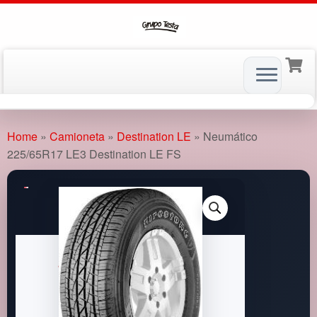
Skip
to
Home
»
Camioneta
»
Destination LE
»
Neumático
content
225/65R17 LE3 Destination LE FS