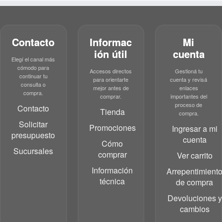
Contacto
Informac
Mi
ión útil
cuenta
Elegí el canal más
cómodo para
Accesos directos
Gestioná tu
continuar tu
para orientarte
cuenta y revisá
consulta o
mejor antes de
enlaces
compra.
comprar.
importantes del
proceso de
Contacto
Tienda
compra.
Solicitar
Promociones
Ingresar a mi
presupuesto
cuenta
Cómo
Sucursales
comprar
Ver carrito
Información
Arrepentimient
técnica
de compra
Devoluciones y
cambios