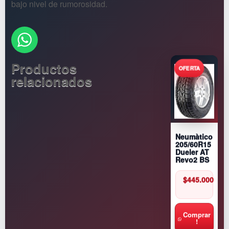
bajo nivel de rumorosidad.
Productos
relacionados
Neumàtico
205/60R15
Dueler AT
Revo2 BS
$
445.000
Comprar
!