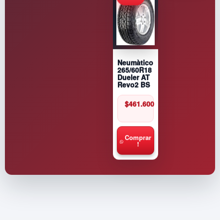
Neumàtico
265/60R18
Dueler AT
Revo2 BS
$
461.600
Comprar
!