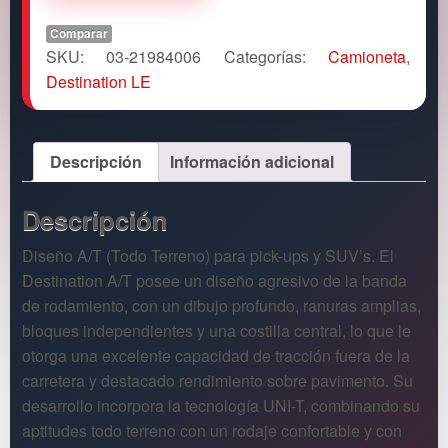
Comparar
SKU:
03-21984006
Categorías:
Camioneta
,
Destination LE
Descripción
Información adicional
Descripción
Diseño A/T (Todo Terreno) para pick-ups y SUV’s. El
Destination A/T posee un diseño agresivo de la banda
de rodamiento, con un dibujo profundo, ranuras amplias,
bloques independientes y una costilla central, lo que le
otorga una excelente capacidad de tracción fuera de la
carretera y destacado rendimiento sobre pavimento. Su
desarrollo incorpora la tecnología UNI-T, combinando su
aptitudes todo terreno con un rodaje confortable y con