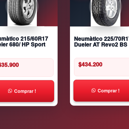
n
t
i
d
a
d
Neumàtico 225/70R1
màtico 215/60R17
Dueler AT Revo2 BS
ler 680/ HP Sport
$
434.200
435.900
Comprar !
Comprar !