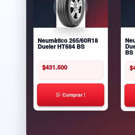
Neumàtico 265/60R18
Neu
Dueler HT684 BS
Due
BS
$
431.500
$
Comprar !