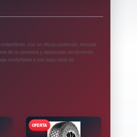
 rodamiento, con un dibujo profundo, ranuras
uera de la carretera y destacado rendimiento
je confortable y con bajo nivel de