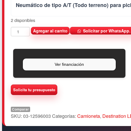
Neumático de tipo A/T (Todo terreno) para pi
2 disponibles
N
Agregar al carrito
Solicitar por WhatsApp.
e
u
m
á
t
i
c
o
2
2
5/
6
Comparar
0
SKU:
03-12596003
Categorías:
Camioneta
,
Destination L
R
1