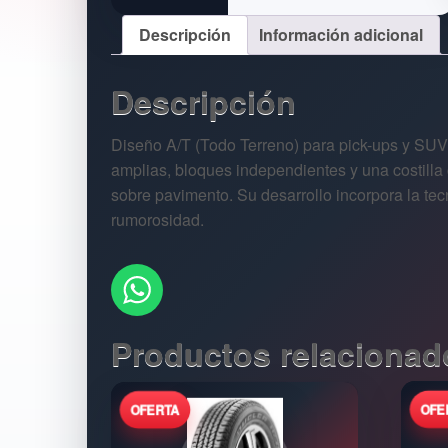
Descripción
Información adicional
Descripción
Diseño A/T (Todo Terreno) para pick-ups y SUV’
amplias, bloques independientes y una costilla 
sobre pavimento. Su desarrollo incorpora la tec
rumorosidad.
Productos relacionad