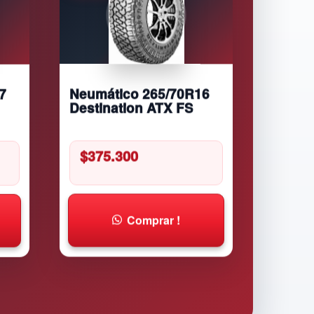
7
Neumático 265/70R16
Destination ATX FS
$
375.300
Comprar !