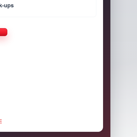
ck-ups
E