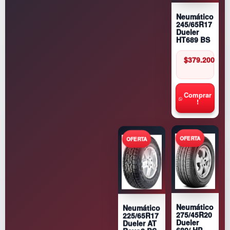
Neumático
245/65R17
Dueler
HT689 BS
$
379.200
Comprar
!
Neumático
Neumático
275/45R20
225/65R17
Dueler
Dueler AT