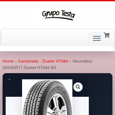
Skip
to
Home
»
Camioneta
»
Dueler HT684
»
Neumático
content
255/65R17 Dueler HT684 BS