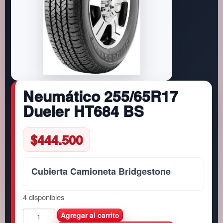
Neumático 255/65R17
Dueler HT684 BS
$
444.500
Cubierta Camioneta Bridgestone
4 disponibles
N
Agregar al carrito