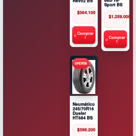
680/ HP
Revo2 BS
Sport BS
$
364.100
$
1.259.000
Comprar
Comprar
!
!
Neumático
245/70R16
Dueler
HT684 BS
$
398.200