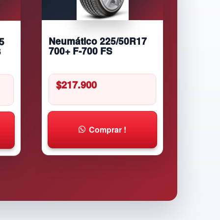
5
Neumático 225/50R17
S
700+ F-700 FS
$
217.900
Comprar !