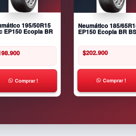
a
n
t
Neumático 185/65R1
mático 195/50R15
i
EP150 Ecopia BR B
c EP150 Ecopia BR
d
a
d
$
202.900
198.900
Comprar !
Comprar !