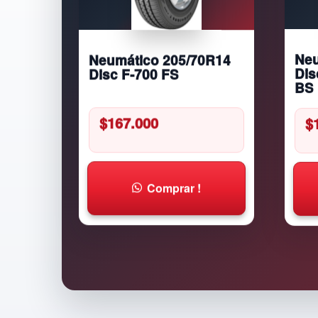
Neumático 205/70R14
Neu
Disc F-700 FS
Dis
BS
$
167.000
$
Comprar !