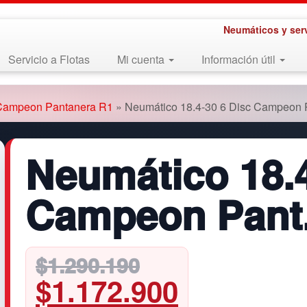
Neumáticos y ser
Servicio a Flotas
Mi cuenta
Información útil
Campeon Pantanera R1
»
Neumático 18.4-30 6 Disc Campeon 
Neumático 18.4
Campeon Pant.
Original
Current
$
1.290.190
$
1.172.900
price
price