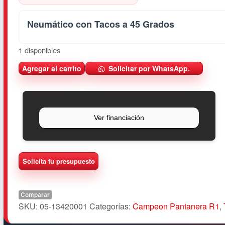
was:
is:
Neumático con Tacos a 45 Grados
$1.290.190.
$1.172.900.
1 disponibles
N
Agregar al carrito
Solicitar por WhatsApp.
e
u
m
á
t
i
c
o
1
8.
4
Comparar
-
SKU:
05-13420001
Categorías:
Campeon Pantanera R1
,
3
0