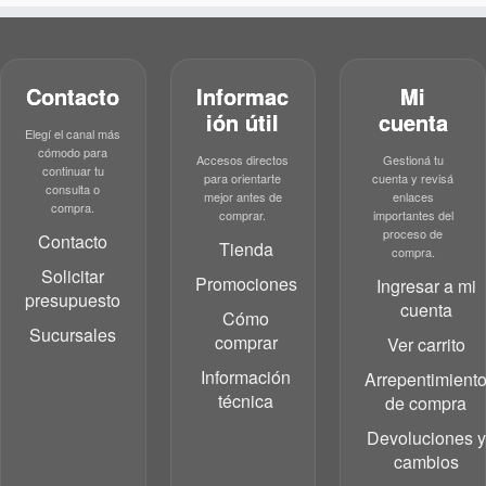
Contacto
Informac
Mi
ión útil
cuenta
Elegí el canal más
cómodo para
Accesos directos
Gestioná tu
continuar tu
para orientarte
cuenta y revisá
consulta o
mejor antes de
enlaces
compra.
comprar.
importantes del
proceso de
Contacto
Tienda
compra.
Solicitar
Promociones
Ingresar a mi
presupuesto
cuenta
Cómo
Sucursales
comprar
Ver carrito
Información
Arrepentimient
técnica
de compra
Devoluciones y
cambios