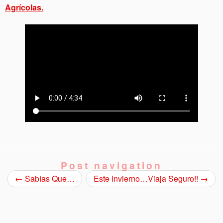
Agrícolas.
Post navigation
←
Sabías Que…
Este Invierno…Viaja Seguro!!
→