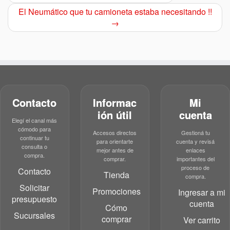
El Neumático que tu camioneta estaba necesitando !!
→
Contacto
Informac
Mi
ión útil
cuenta
Elegí el canal más
cómodo para
Accesos directos
Gestioná tu
continuar tu
para orientarte
cuenta y revisá
consulta o
mejor antes de
enlaces
compra.
comprar.
importantes del
proceso de
Contacto
Tienda
compra.
Solicitar
Promociones
Ingresar a mi
presupuesto
cuenta
Cómo
Sucursales
comprar
Ver carrito