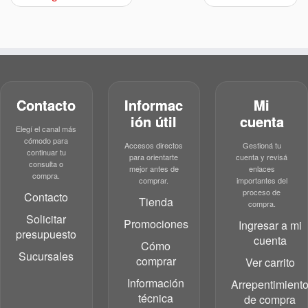
Contacto
Informac
Mi
ión útil
cuenta
Elegí el canal más
cómodo para
Accesos directos
Gestioná tu
continuar tu
para orientarte
cuenta y revisá
consulta o
mejor antes de
enlaces
compra.
comprar.
importantes del
proceso de
Contacto
Tienda
compra.
Solicitar
Promociones
Ingresar a mi
presupuesto
cuenta
Cómo
Sucursales
comprar
Ver carrito
Información
Arrepentimient
técnica
de compra