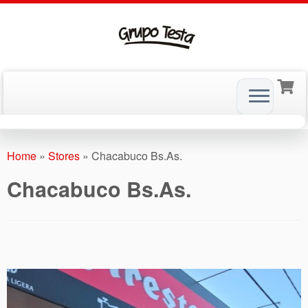
Skip
to
Home
»
Stores
»
Chacabuco Bs.As.
content
Chacabuco Bs.As.