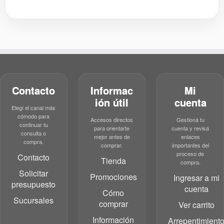
Contacto
Informac
Mi
ión útil
cuenta
Elegí el canal más
cómodo para
Accesos directos
Gestioná tu
continuar tu
para orientarte
cuenta y revisá
consulta o
mejor antes de
enlaces
compra.
comprar.
importantes del
proceso de
Contacto
Tienda
compra.
Solicitar
Promociones
Ingresar a mi
presupuesto
cuenta
Cómo
Sucursales
comprar
Ver carrito
Información
Arrepentimient