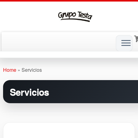
Skip
to
Home
»
Servicios
content
Servicios