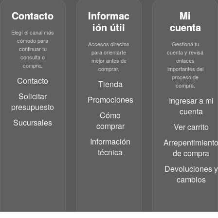
Contacto
Informac
Mi
ión útil
cuenta
Elegí el canal más
cómodo para
Accesos directos
Gestioná tu
continuar tu
para orientarte
cuenta y revisá
consulta o
mejor antes de
enlaces
compra.
comprar.
importantes del
proceso de
Contacto
Tienda
compra.
Solicitar
Promociones
Ingresar a mi
presupuesto
cuenta
Cómo
Sucursales
comprar
Ver carrito
Información
Arrepentimient
técnica
de compra
Devoluciones y
cambios