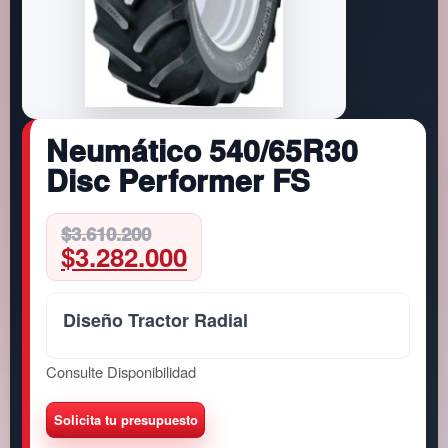
Neumático 540/65R30
Disc Performer FS
Original
Current
$
3.610.200
$
3.282.000
price
price
was:
is:
$3.610.200.
$3.282.000.
Diseño Tractor Radial
Consulte Disponibilidad