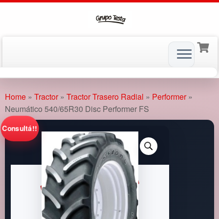
Skip
to
Home
»
Tractor
»
Tractor Trasero Radial
»
Performer
»
content
Neumático 540/65R30 Disc Performer FS
Consultá!!