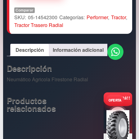
Comparar
SKU:
05-14542300
Categorías:
Performer
,
Tractor
,
Tractor Trasero Radial
Descripción
Información adicional
Descripción
Neumático Agricola Firestone Radial
Consultá!!
Productos
relacionados