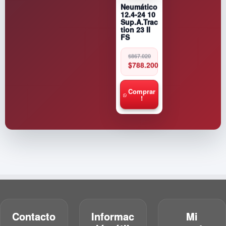
Neumático
12.4-24 10
Sup.A.Trac
tion 23 II
FS
Original
Current
$
867.020
price
price
$
788.200
was:
is:
$867.020.
$788.200.
Comprar
!
Contacto
Informac
Mi