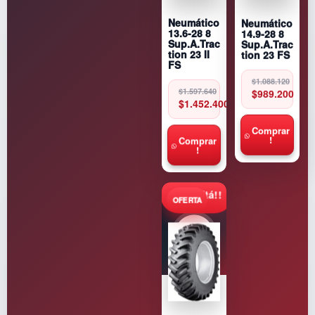
Neumático
Neumático
14.9-28 8
13.6-28 8
Sup.A.Trac
Sup.A.Trac
tion 23 FS
tion 23 II
FS
Original
Current
$
1.088.120
price
price
Original
Current
$
989.200
$
1.597.640
was:
is:
price
price
$
1.452.400
$1.088.120.
$989.200.
was:
is:
$1.597.640.
$1.452.400.
Comprar
!
Comprar
!
Consultá!!