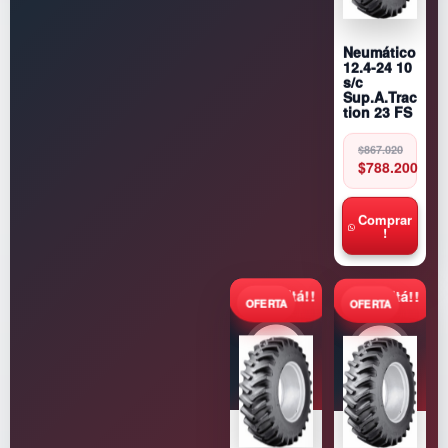
Neumático
12.4-24 10
s/c
Sup.A.Trac
tion 23 FS
Original
Current
$
867.020
price
price
$
788.200
was:
is:
$867.020.
$788.200.
Comprar
!
Consultá!!
Consultá!!