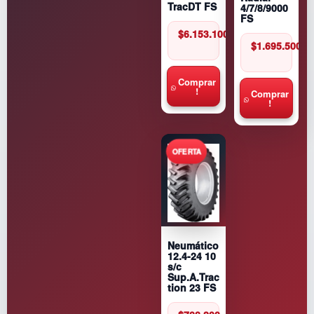
TracDT FS
4/7/8/9000
FS
$
6.153.100
$
1.695.500
Comprar
!
Comprar
!
Neumático
12.4-24 10
s/c
Sup.A.Trac
tion 23 FS