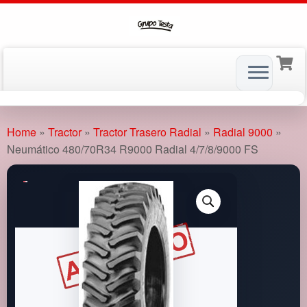
Skip
to
Home
»
Tractor
»
Tractor Trasero Radial
»
Radial 9000
»
content
Neumático 480/70R34 R9000 Radial 4/7/8/9000 FS