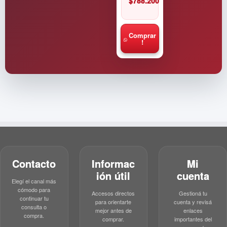
$
788.200
Comprar
!
Contacto
Informac
Mi
ión útil
cuenta
Elegí el canal más
cómodo para
Accesos directos
Gestioná tu
continuar tu
para orientarte
cuenta y revisá
consulta o
mejor antes de
enlaces
compra.
comprar.
importantes del