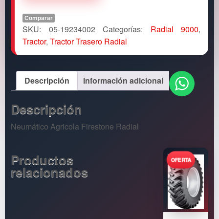
Comparar
SKU:
05-19234002
Categorías:
Radial 9000
,
Tractor
,
Tractor Trasero Radial
Descripción
Información adicional
Descripción
Neumático Agricola Firestone Radial
Productos
relacionados