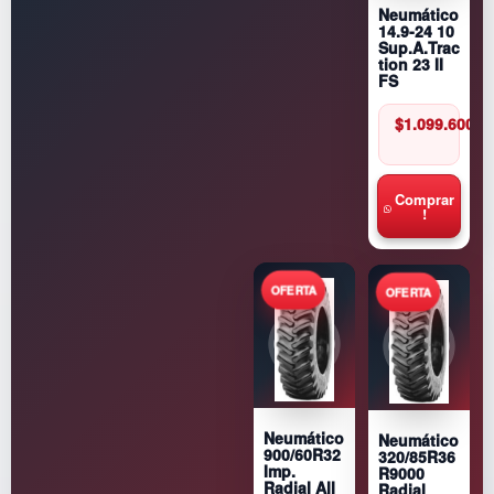
Neumático
14.9-24 10
Sup.A.Trac
tion 23 II
FS
$
1.099.600
Comprar
!
Neumático
Neumático
900/60R32
320/85R36
Imp.
R9000
Radial All
Radial