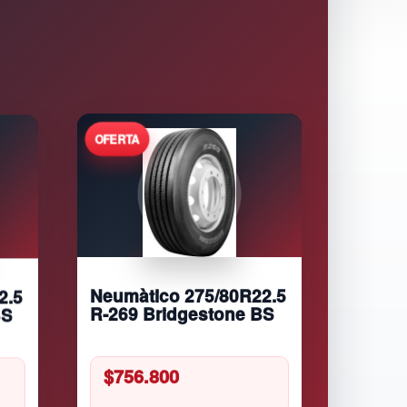
2.5
Neumàtico 275/80R22.5
BS
R-269 Bridgestone BS
$
756.800