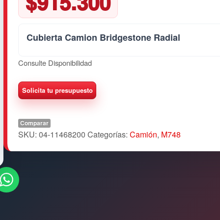
$
915.300
Cubierta Camion Bridgestone Radial
Consulte Disponibilidad
Comparar
SKU:
04-11468200
Categorías:
Camión
,
M748