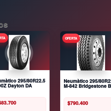
os
Neumàtico 295/80R2
màtico 295/80R22.5
M-842 Bridgestone 
0Z Dayton DA
$
790.400
483.700