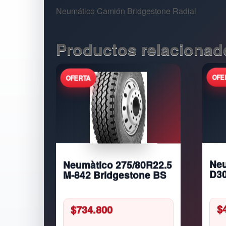
Neumático Camión Bridgestone Radial
Productos relacionad
Neumàtico 275/80R22.5
Neu
M-842 Bridgestone BS
D30
$
734.800
$