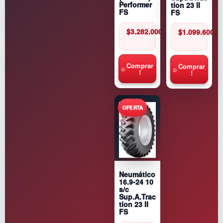
Performer
tion 23 II
FS
FS
$
3.282.000
$
1.099.600
Comprar
Comprar
!
!
Neumático
16.9-24 10
s/c
Sup.A.Trac
tion 23 II
FS