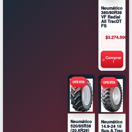
Neumático
380/80R38
VF Radial
All TracDT
FS
$
3.274.500
Comprar
!
Neumático
Neumático
520/85R38
14.9-24 10
(20.8R38)
Sup.A.Trac