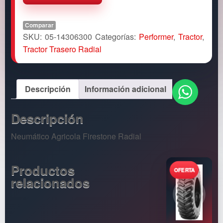
Comparar
SKU:
05-14306300
Categorías:
Performer
,
Tractor
,
Tractor Trasero Radial
Descripción
Información adicional
Descripción
Neumático Agricola Firestone Radial
Productos
relacionados