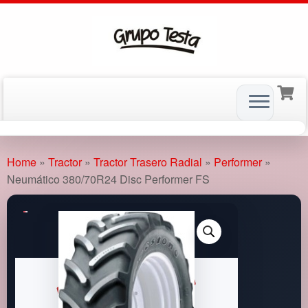
Skip
to
Home
»
Tractor
»
Tractor Trasero Radial
»
Performer
»
content
Neumático 380/70R24 Disc Performer FS