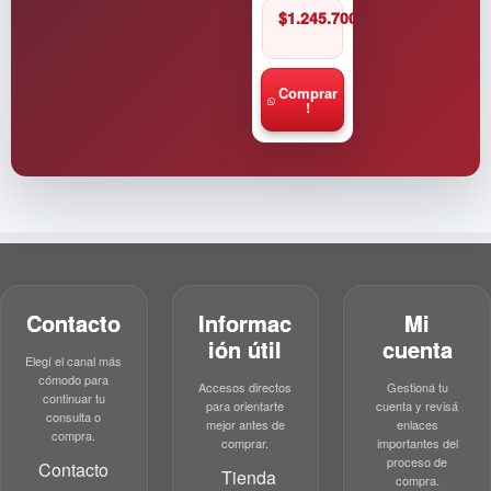
$
1.245.700
Comprar
!
Contacto
Informac
Mi
ión útil
cuenta
Elegí el canal más
cómodo para
Accesos directos
Gestioná tu
continuar tu
para orientarte
cuenta y revisá
consulta o
mejor antes de
enlaces
compra.
comprar.
importantes del
proceso de
Contacto
Tienda
compra.