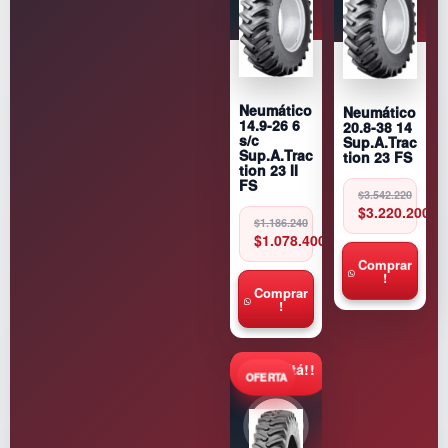
Neumático
Neumático
14.9-26 6
20.8-38 14
s/c
Sup.A.Trac
Sup.A.Trac
tion 23 FS
tion 23 II
Original
Current
FS
$
3.542.220
price
price
$
3.220.200
Original
Current
was:
is:
$
1.186.240
price
price
$3.542.220.
$3.220.200.
$
1.078.400
was:
is:
$1.186.240.
$1.078.400.
Comprar
!
Comprar
!
Consultá!!