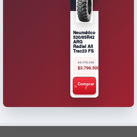
Neumático
520/85R42
ARG
Radial All
Trac23 FS
Original
Current
$
4.176.150
price
price
$
3.796.500
was:
is:
$4.176.150.
$3.796.500.
Comprar
!