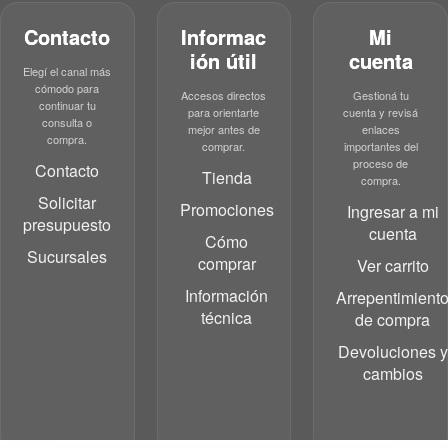
Contacto
Informac
Mi
ión útil
cuenta
Elegí el canal más
cómodo para
Accesos directos
Gestioná tu
continuar tu
para orientarte
cuenta y revisá
consulta o
mejor antes de
enlaces
compra.
comprar.
importantes del
proceso de
Contacto
Tienda
compra.
Solicitar
Promociones
Ingresar a mi
presupuesto
cuenta
Cómo
Sucursales
comprar
Ver carrito
Información
Arrepentimient
técnica
de compra
Devoluciones y
cambios