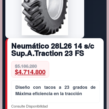
Neumático 28L26 14 s/c
Sup.A.Traction 23 FS
Original
Current
$
5.186.280
$
4.714.800
price
price
was:
is:
$5.186.280.
$4.714.800.
Diseño con tacos a 23 grados de
Máxima eficiencia en la tracción
Consulte Disponibilidad