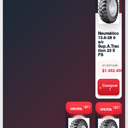
Neumático
13.6-28 6
s/c
Sup.A.Trac
tion 23 II
FS
Original
Current
$
1.597.640
price
price
$
1.452.400
was:
is:
$1.597.640.
$1.452.400.
Comprar
!
Consultá!!
Consultá!!