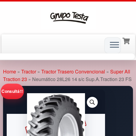
Skip
to
Home
»
Tractor
»
Tractor Trasero Convencional
»
Super All
content
Traction 23
»
Neumático 28L26 14 s/c Sup.A.Traction 23 FS
Consultá!!