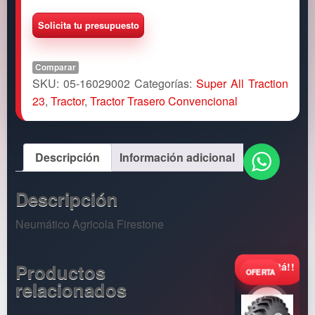
Comparar
SKU:
05-16029002
Categorías:
Super All Traction
23
,
Tractor
,
Tractor Trasero Convencional
Descripción
Información adicional
Descripción
Neumático Agricola Firestone
Productos
Consultá!!
relacionados