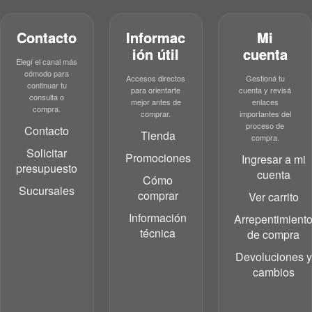
Contacto
Informac
Mi
ión útil
cuenta
Elegí el canal más
cómodo para
Accesos directos
Gestioná tu
continuar tu
para orientarte
cuenta y revisá
consulta o
mejor antes de
enlaces
compra.
comprar.
importantes del
proceso de
Contacto
Tienda
compra.
Solicitar
Promociones
Ingresar a mi
presupuesto
cuenta
Cómo
Sucursales
comprar
Ver carrito
Información
Arrepentimient
técnica
de compra
Devoluciones y
cambios