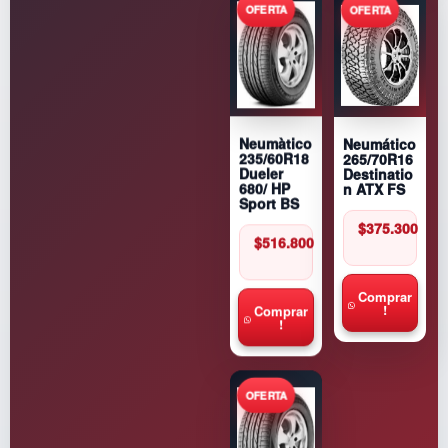
Neumático
Neumàtico
265/70R16
235/60R18
Destinatio
Dueler
n ATX FS
680/ HP
Sport BS
$
375.300
$
516.800
Comprar
!
Comprar
!