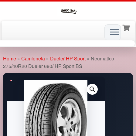
Skip
to
Home
»
Camioneta
»
Dueler HP Sport
»
Neumàtico
content
275/40R20 Dueler 680/ HP Sport BS