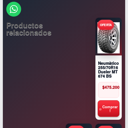
Productos
relacionados
Neumàtico
255/70R16
Dueler MT
674 BS
$
475.200
Comprar
!