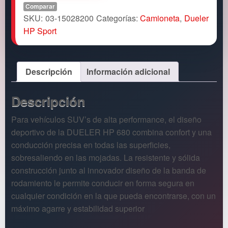
Comparar
SKU:
03-15028200
Categorías:
Camioneta
,
Dueler
HP Sport
Descripción
Información adicional
Descripción
Para vehículos SUV’s de alta performance, el diseño
deportivo de la DUELER HP 680 combina confort y una
conducción precisa en todas las superficies,
sobresaliendo en las mojadas. La resistente y sólida
construcción junto al innovador diseño de la banda de
rodamiento le permite conducir en forma segura en
cualquier condición en la que pueda encontrarse, con un
máximo agarre y estabilidad superior