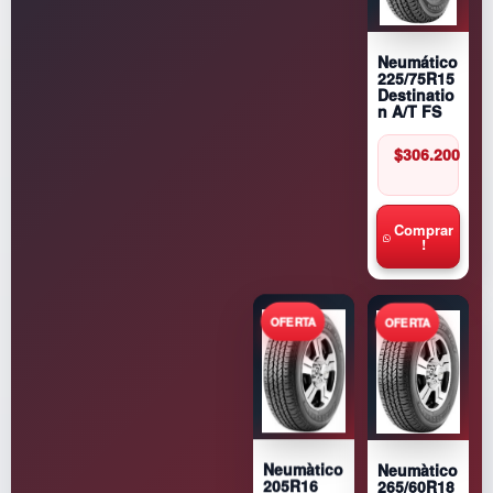
Neumático
225/75R15
Destinatio
n A/T FS
$
306.200
Comprar
!
Neumàtico
Neumàtico
265/60R18
205R16