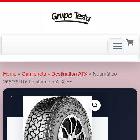
Skip
to
Home
»
Camioneta
»
Destination ATX
»
Neumático
content
265/75R16 Destination ATX FS