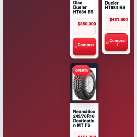
Dueler
Disc
HT684 BS
Dueler
HT684 BS
$
431.500
$
350.300
Comprar
!
Comprar
!
Neumático
245/70R16
Destinatio
n MT FS