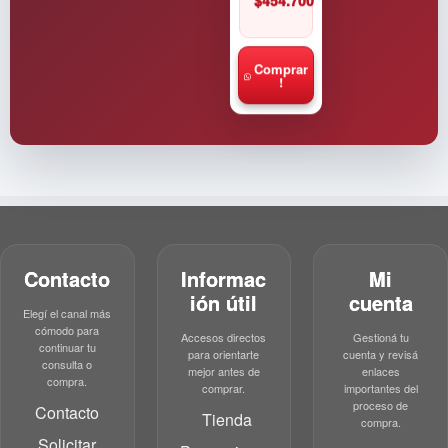
$
454.700
Comprar
!
Contacto
Informac
Mi
ión útil
cuenta
Elegí el canal más
cómodo para
Accesos directos
Gestioná tu
continuar tu
para orientarte
cuenta y revisá
consulta o
mejor antes de
enlaces
compra.
comprar.
importantes del
proceso de
Contacto
Tienda
compra.
Solicitar