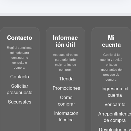
Contacto
Informac
Mi
ión útil
cuenta
Elegí el canal más
cómodo para
Accesos directos
Gestioná tu
continuar tu
para orientarte
cuenta y revisá
consulta o
mejor antes de
enlaces
compra.
comprar.
importantes del
proceso de
Contacto
Tienda
compra.
Solicitar
Promociones
Ingresar a mi
presupuesto
cuenta
Cómo
Sucursales
comprar
Ver carrito
Información
Arrepentimient
técnica
de compra
Devoluciones y