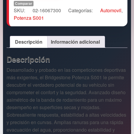
Comparar
SKU:
02-16067300
Categorías:
Automovil
,
Potenza S001
Descripción
Información adicional
Descripción
Desarrollado y probado en las competiciones deportivas
más exigentes, el Bridgestone Potenza S001 le permite
descubrir el verdadero potencial de su vehículo sin
comprometer el confort y la seguridad. Avanzado diseño
asimétrico de la banda de rodamiento para un máximo
desempeño en superficies secas y mojadas.
Sobresaliente respuesta, estabilidad a altas velocidades
y precisión en curvas. Amplias ranuras para una rápida
evacuación del agua, proporcionando estabilidad y