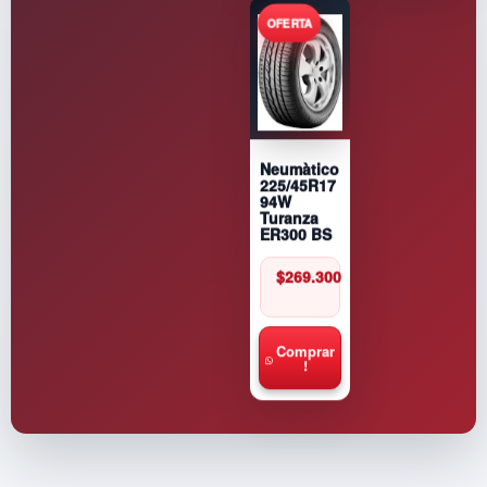
Neumàtico
225/45R17
94W
Turanza
ER300 BS
$
269.300
Comprar
!