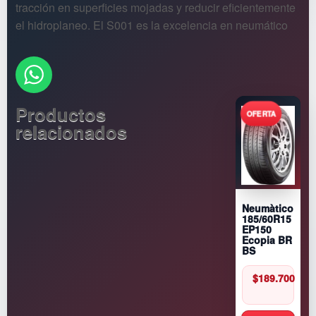
tracción en superficies mojadas y reducir eficientemente
el hidroplaneo. El S001 es la excelencia en neumático
Productos
relacionados
Neumàtico
185/60R15
EP150
Ecopia BR
BS
$
189.700