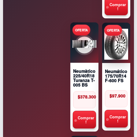
Comprar
!
Neumático
Neumàtico
175/70R14
225/40R18
F-600 FS
Turanza T-
005 BS
$
97.900
$
378.300
Comprar
Comprar
!
!