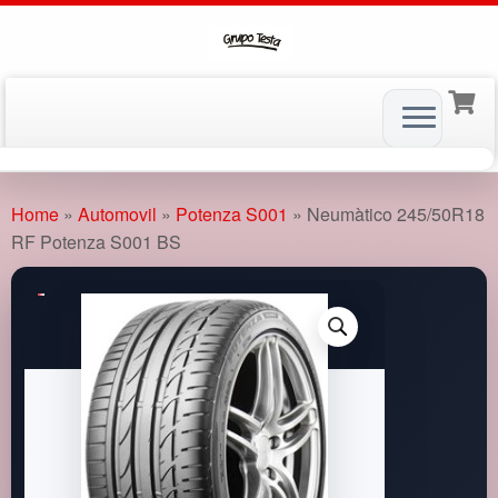
Skip
to
Home
»
Automovil
»
Potenza S001
»
Neumàtico 245/50R18
content
RF Potenza S001 BS