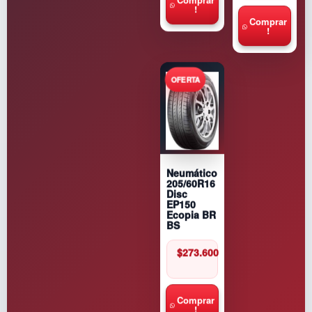
Comprar
!
Comprar
!
Neumático
205/60R16
Disc
EP150
Ecopia BR
BS
$
273.600
Comprar
!