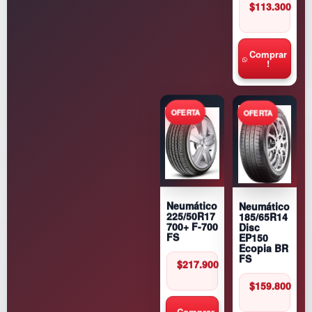
$
113.300
Comprar
!
Neumático
Neumático
185/65R14
225/50R17
Disc
700+ F-700
EP150
FS
Ecopia BR
FS
$
217.900
$
159.800