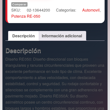
Comparar
SKU:
02-13644200
Categorías:
Automovil
,
Potenza RE-050
Descripción
Información adicional
Descripción
Diseño RE050: Diseño direccional con bloques
triangulares y ranuras circunferenciales que proveen una
excelente performance en todo tipo de clima. Excelente
comportamiento a altas velocidades, con destacada
estabilidad, control y seguridad. Su rodaje confortable y
silencioso se complementa con una gran adherencia en
pavimento mojado. Diseño RE050A: Su diseño
asimétrico posee un centro circunferencial continuo, con
bloques largos y hombros estables, que proporciona una