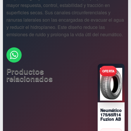
mayor respuesta, control, estabilidad y tracción en
superficies secas. Sus canales circunferenciales y
ranuras laterales son las encargadas de evacuar el agua
y reducir el hidroplaneo. Este diseño reduce las
emisiones de ruido y prolonga la vida útil del neumático.
Productos
relacionados
Neumático
175/65R14
Fuzion AB