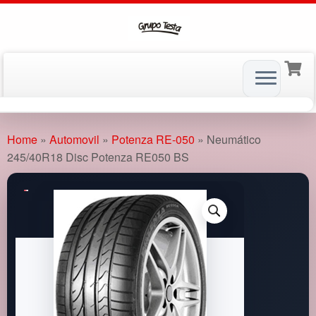
Skip
to
Home
»
Automovil
»
Potenza RE-050
»
Neumático
content
245/40R18 Disc Potenza RE050 BS