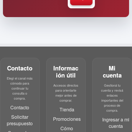
Contacto
Informac
Mi
ión útil
cuenta
Elegí el canal más
cómodo para
Accesos directos
Gestioná tu
continuar tu
para orientarte
cuenta y revisá
consulta o
mejor antes de
enlaces
compra.
comprar.
importantes del
proceso de
Contacto
Tienda
compra.
Solicitar
Promociones
Ingresar a mi
presupuesto
cuenta
Cómo