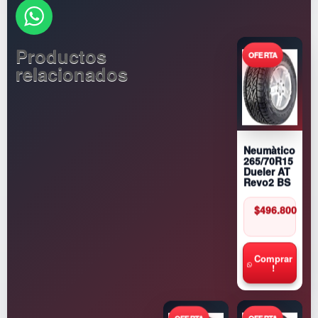
Productos
relacionados
Neumàtico
265/70R15
Dueler AT
Revo2 BS
$
496.800
Comprar
!