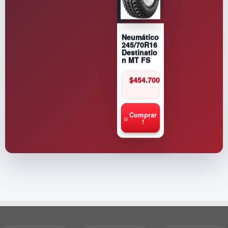
Neumático
245/70R16
Destinatio
n MT FS
$
454.700
Comprar
!