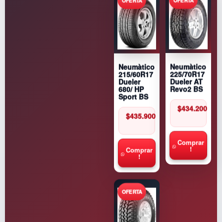
Neumàtico
Neumàtico
225/70R17
215/60R17
Dueler AT
Dueler
Revo2 BS
680/ HP
Sport BS
$
434.200
$
435.900
Comprar
!
Comprar
!