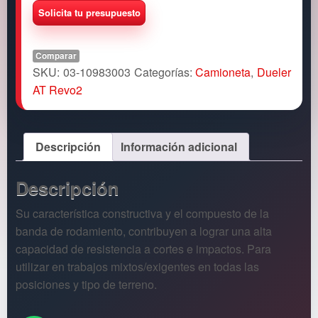
Comparar
SKU:
03-10983003
Categorías:
Camioneta
,
Dueler
AT Revo2
Descripción
Información adicional
Descripción
Su característica constructiva y el compuesto de la
banda de rodamiento, contribuyen a lograr una alta
capacidad de resistencia a cortes e impactos. Para
utilizar en trabajos mixtos/exigentes en todas las
posiciones y tipo de terreno.