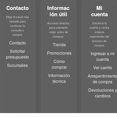
Contacto
Informac
Mi
ión útil
cuenta
Elegí el canal más
cómodo para
Accesos directos
Gestioná tu
continuar tu
para orientarte
cuenta y revisá
consulta o
mejor antes de
enlaces
compra.
comprar.
importantes del
proceso de
Contacto
Tienda
compra.
Solicitar
Promociones
Ingresar a mi
presupuesto
cuenta
Cómo
Sucursales
comprar
Ver carrito
Información
Arrepentimient
técnica
de compra
Devoluciones y
cambios