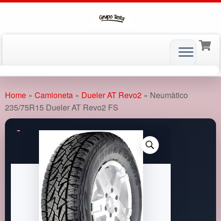
Skip
to
Home
»
Camioneta
»
Dueler AT Revo2
»
Neumàtico
content
235/75R15 Dueler AT Revo2 FS