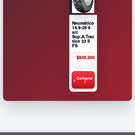
Neumático
14.9-26 6
s/c
Sup.A.Trac
tion 23 II
FS
$
935.200
Comprar
!