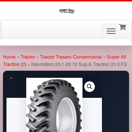
Skip
to
Home
»
Tractor
»
Tractor Trasero Convencional
»
Super All
content
Traction 23
»
Neumático 23.1-26 12 Sup.A.Traction 23 II FS