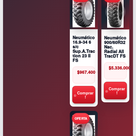
Neumático
Neumático
900/60R32
16.9-34 6
Nac.
s/c
Radial All
Sup.A.Trac
TracDT FS
tion 23 II
FS
$
5.336.000
$
967.400
Comprar
!
Comprar
!