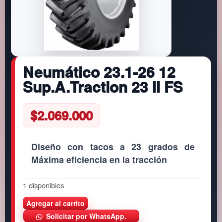
Neumático 23.1-26 12
Sup.A.Traction 23 II FS
$
2.069.000
Diseño con tacos a 23 grados de
Máxima eficiencia en la tracción
1 disponibles
N
Agregar al carrito
e
Solicitar por WhatsApp.