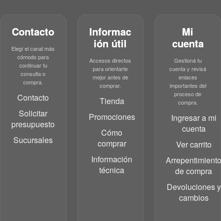
Contacto
Informac
Mi
ión útil
cuenta
Elegí el canal más
cómodo para
Accesos directos
Gestioná tu
continuar tu
para orientarte
cuenta y revisá
consulta o
mejor antes de
enlaces
compra.
comprar.
importantes del
proceso de
Contacto
Tienda
compra.
Solicitar
Promociones
Ingresar a mi
presupuesto
cuenta
Cómo
Sucursales
comprar
Ver carrito
Información
Arrepentimient
técnica
de compra
Devoluciones y
cambios