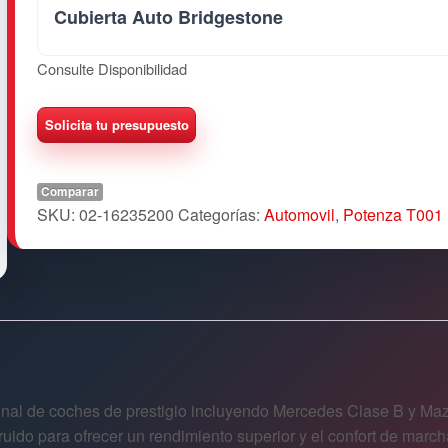
Cubierta Auto Bridgestone
Consulte Disponibilidad
Comparar
SKU:
02-16235200
Categorías:
Automovil
,
Potenza T001
ginal de coches de prestigio incluyendo Mercedes Clase B y Ma
uido para ofrecer un rendimiento superior y el confort de march