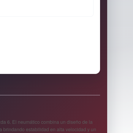
zda 6. El neumático combina un diseño de la
a brindando estabilidad en alta velocidad y un