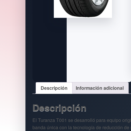
Descripción
Información adicional
Descripción
El Turanza T001 se desarrolló para equipo ori
banda única con la tecnología de reducción de r