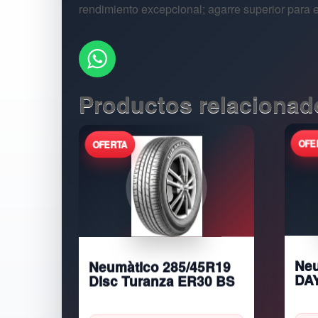
rendimiento excepcional; agarre superior para 
Productos relacionad
Neumàtico 285/45R19
Neu
Disc Turanza ER30 BS
DA