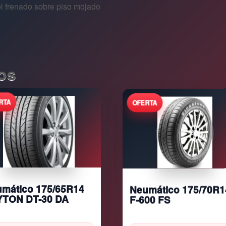
el frenado sobre piso mojado
os
Neumático 175/70R1
mático 175/65R14
F-600 FS
YTON DT-30 DA