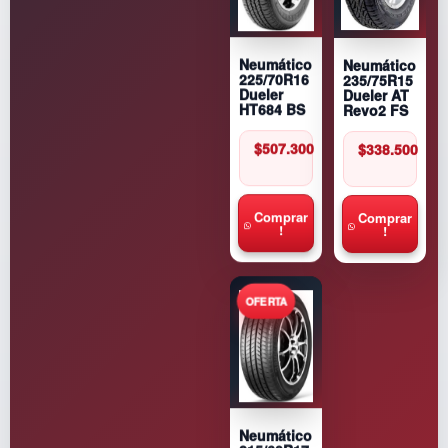
Neumático
Neumático
235/75R15
225/70R16
Dueler AT
Dueler
Revo2 FS
HT684 BS
$
338.500
$
507.300
Comprar
Comprar
!
!
Neumático