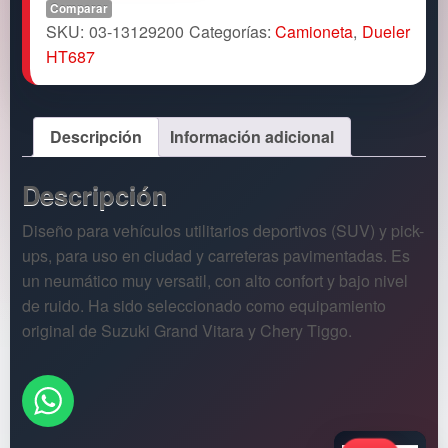
Comparar
SKU:
03-13129200
Categorías:
Camioneta
,
Dueler
HT687
Descripción
Información adicional
Descripción
Diseño para vehículos utilitarios deportivos (SUV) y pick-
ups, para uso en ciudad y carreteras pavimentadas. Es
un neumático muy versatil, con alto confort y bajo nivel
de ruido. Ha sido seleccionado como equipamiento
original de Suzuki Grand Vitara y Chery Tiggo.