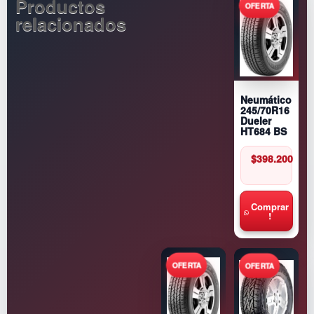
Productos
relacionados
Neumático
245/70R16
Dueler
HT684 BS
$
398.200
Comprar
!