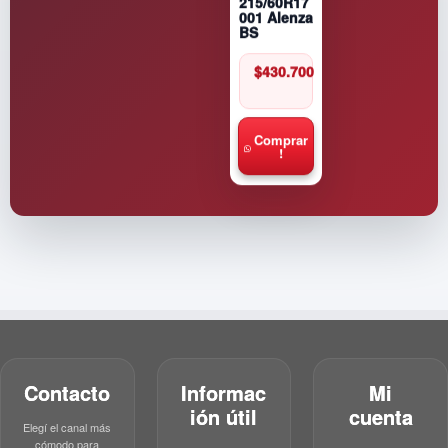
215/60R17
001 Alenza
BS
$
430.700
Comprar
!
Contacto
Informac
Mi
ión útil
cuenta
Elegí el canal más
cómodo para