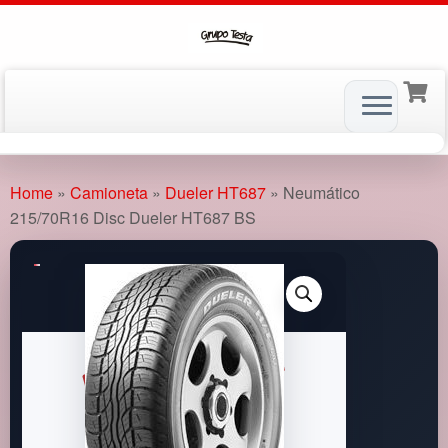
Skip
to
Home
»
Camioneta
»
Dueler HT687
»
Neumático
content
215/70R16 Disc Dueler HT687 BS