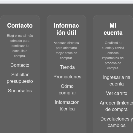
Contacto
Informac
Mi
ión útil
cuenta
Elegí el canal más
cómodo para
Accesos directos
Gestioná tu
continuar tu
para orientarte
cuenta y revisá
consulta o
mejor antes de
enlaces
compra.
comprar.
importantes del
proceso de
Contacto
Tienda
compra.
Solicitar
Promociones
Ingresar a mi
presupuesto
cuenta
Cómo
Sucursales
comprar
Ver carrito
Información
Arrepentimient
técnica
de compra
Devoluciones y
cambios