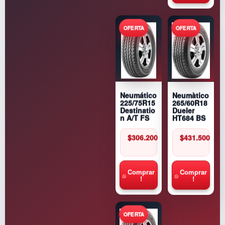
Neumàtico
Neumático
265/60R18
225/75R15
Dueler
Destinatio
HT684 BS
n A/T FS
$
431.500
$
306.200
Comprar
Comprar
!
!