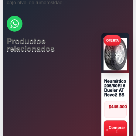
bajo nivel de rumorosidad.
Productos
relacionados
Neumàtico
205/60R15
Dueler AT
Revo2 BS
$
445.000
Comprar
!