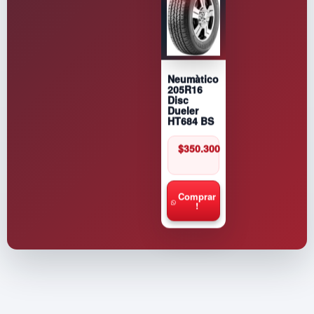
Neumàtico
205R16
Disc
Dueler
HT684 BS
$
350.300
Comprar
!