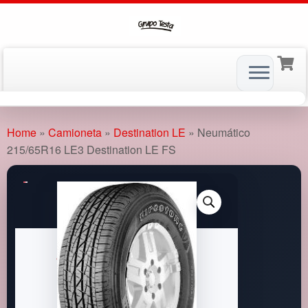
Skip
to
Home
»
Camioneta
»
Destination LE
»
Neumático
content
215/65R16 LE3 Destination LE FS