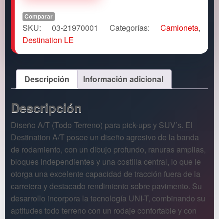
Comparar
SKU:
03-21970001
Categorías:
Camioneta
,
Destination LE
Descripción
Información adicional
Descripción
Diseño A/T (Todo Terreno) para pick-ups y SUV’s. El
Destination A/T posee un diseño agresivo de la banda
de rodamiento, con un dibujo profundo, ranuras amplias,
bloques independientes y una costilla central, lo que le
otorga una excelente capacidad de tracción fuera de la
carretera y destacado rendimiento sobre pavimento. Su
desarrollo incorpora la tecnología UNI-T, combinando su
aptitudes todo terreno con un rodaje confortable y con