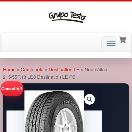
Skip
to
Home
»
Camioneta
»
Destination LE
»
Neumático
content
215/55R18 LE3 Destination LE FS
Consultá!!