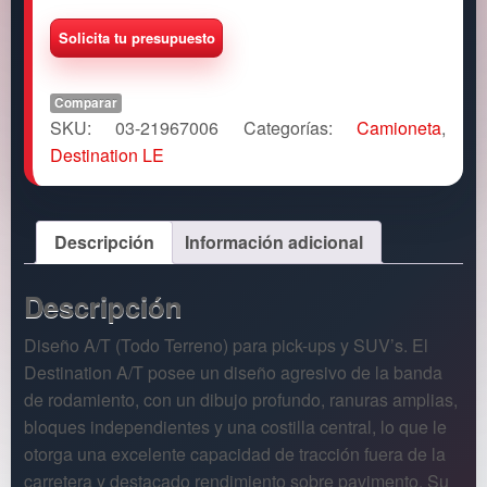
Comparar
SKU:
03-21967006
Categorías:
Camioneta
,
Destination LE
Descripción
Información adicional
Descripción
Diseño A/T (Todo Terreno) para pick-ups y SUV’s. El
Destination A/T posee un diseño agresivo de la banda
de rodamiento, con un dibujo profundo, ranuras amplias,
bloques independientes y una costilla central, lo que le
otorga una excelente capacidad de tracción fuera de la
carretera y destacado rendimiento sobre pavimento. Su