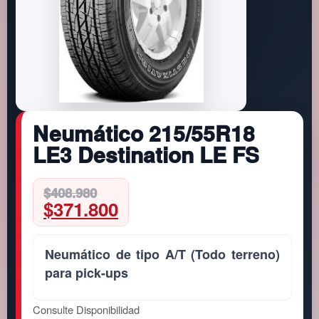
Neumático 215/55R18
LE3 Destination LE FS
Original
Current
$
408.980
$
371.800
price
price
was:
is:
$408.980.
$371.800.
Neumático de tipo A/T (Todo terreno)
para pick-ups
Consulte Disponibilidad