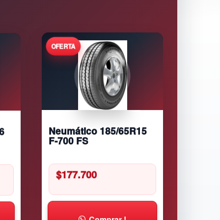
6
Neumático 185/65R15
F-700 FS
$
177.700
Comprar !