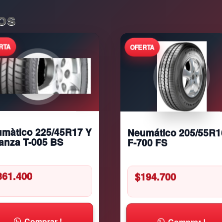
os
Neumático 205/55R1
màtico 225/45R17 Y
F-700 FS
anza T-005 BS
$
194.700
361.400
Comprar !
Comprar !