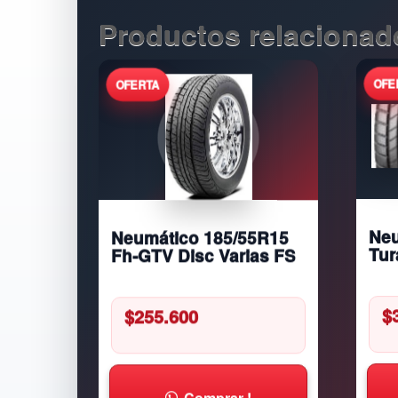
Productos relacionad
Neumático 185/55R15
Neu
Fh-GTV Disc Varias FS
Tur
$
255.600
$
Comprar !