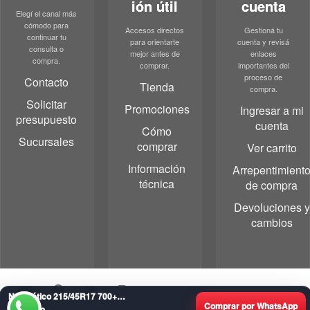
ión útil
cuenta
Elegí el canal más
cómodo para
Accesos directos
Gestioná tu
continuar tu
para orientarte
cuenta y revisá
consulta o
mejor antes de
enlaces
compra.
comprar.
importantes del
proceso de
Contacto
Tienda
compra.
Solicitar
Promociones
Ingresar a mi
presupuesto
cuenta
Cómo
Sucursales
comprar
Ver carrito
Información
Arrepentimient
técnica
de compra
Devoluciones y
cambios
Neumático 215/45R17 700+ F-700 FS
Comprar por WhatsApp