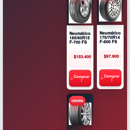
Neumático
Neumático
175/70R14
185/60R15
F-600 FS
F-700 FS
$
97.900
$
153.400
Comprar
Comprar
!
!