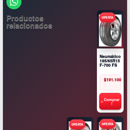
Productos
relacionados
Neumático
195/65R15
F-700 FS
$
191.100
Comprar
!