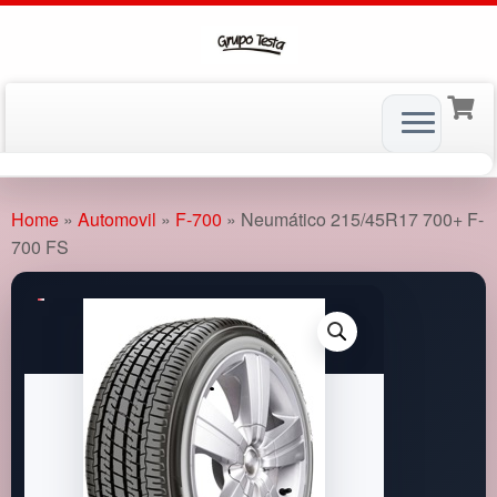
Skip
to
Home
»
Automovil
»
F-700
»
Neumático 215/45R17 700+ F-
content
700 FS