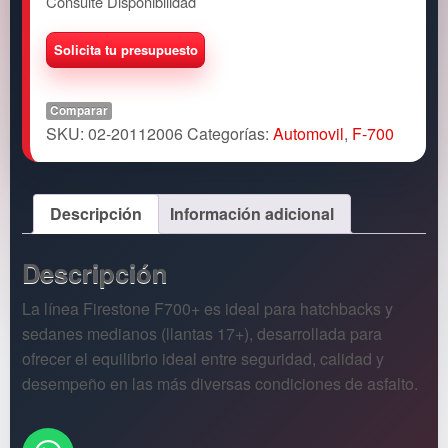
Consulte Disponibilidad
Comparar
SKU:
02-20112006
Categorías:
Automovil
,
F-700
Descripción
Información adicional
Descripción
La línea Firestone F700+ es ideal para hatchbacks y
sedanes medianos (llantas 17+), desarrollada para
ofrecer el equilibrio ideal entre seguridad, calidad y
desempeño en las más diversas condiciones de asfalto.